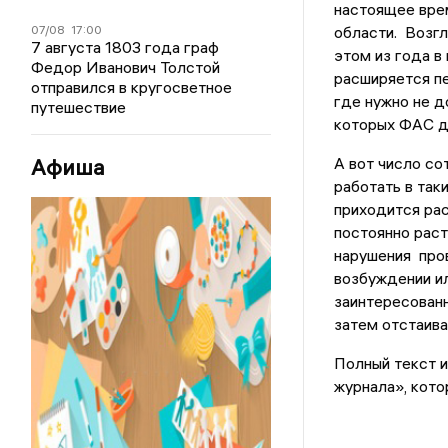
настоящее вре
07/08
17:00
области. Возгл
7 августа 1803 года граф
этом из года в
Федор Иванович Толстой
расширяется п
отправился в кругосветное
где нужно не д
путешествие
которых ФАС д
Афиша
А вот число со
работать в так
приходится рас
постоянно раст
нарушения пров
возбуждении ил
заинтересованн
затем отстаива
Полный текст и
журнала», кото