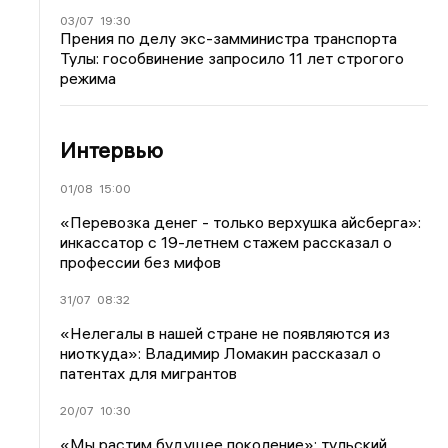
03/07
19:30
Прения по делу экс-замминистра транспорта
Тулы: гособвинение запросило 11 лет строгого
режима
Интервью
01/08
15:00
«Перевозка денег - только верхушка айсберга»:
инкассатор с 19-летнем стажем рассказал о
профессии без мифов
31/07
08:32
«Нелегалы в нашей стране не появляются из
ниоткуда»: Владимир Ломакин рассказал о
патентах для мигрантов
20/07
10:30
«Мы растим будущее поколение»: тульский