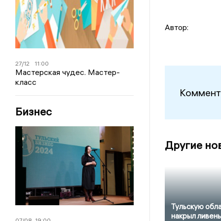
Автор:
27/12
11:00
Мастерская чудес. Мастер-
класс
Коммент
Бизнес
Другие но
Тульскую обл
накрыл ливень
07/08
19:00