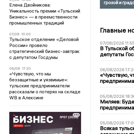
грозой и град
Елена Двойникова:
Уникальность премии «Тульский
Бизнес» — в преемственности
промышленных традиций
Главные н
07/08
10:00
Тульское отделение «Деловой
07/08/2026 11:5
России» провело
В Тульской о
стратегический бизнес-завтрак
депутаты Гос
с депутатом Госдумы
06/08
17:20
06/08/2026 17:2
«Чувствую, что мы
«Чувствую, ч
беззащитные и уязвимые»:
предпринимат
тульские предприниматели
рассказали о потерях на складе
05/08/2026 18:3
WB в Алексине
Миляев: Буде
предпринима
05/08/2026 17:0
Всякая тульс