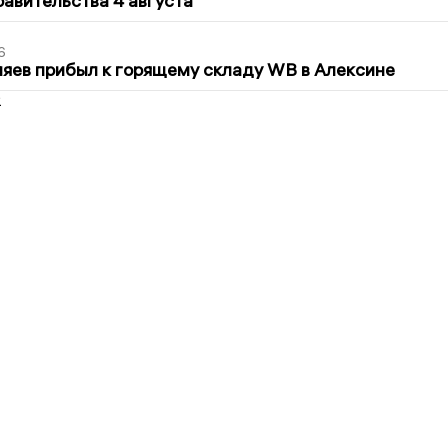
авительства 4 августа
6
яев прибыл к горящему складу WB в Алексине
2