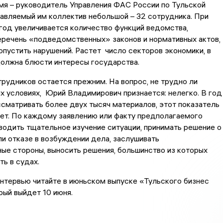
мя – руководитель Управления ФАС России по Тульской
авляемый им коллектив небольшой – 32 сотрудника. При
 год увеличивается количество функций ведомства,
еречень «подведомственных» законов и нормативных актов,
опустить нарушений. Растет число секторов экономики, в
олжна блюсти интересы государства.
трудников остается прежним. На вопрос, не трудно ли
их условиях, Юрий Владимирович признается: нелегко. В год
сматривать более двух тысяч материалов, этот показатель
ет. По каждому заявлению или факту предполагаемого
одить тщательное изучение ситуации, принимать решение о
и отказе в возбуждении дела, заслушивать
ые стороны, выносить решения, большинство из которых
ть в судах.
нтервью читайте в июньском выпуске «Тульского бизнес
рый выйдет 10 июня.