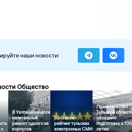
ируйте наши новости:
вости Общество
Правительство
В Узловой начался
Тульской област
капитальный
Составлен
обсудило
асть
ремонт одного из
рейтинг тульских
подготовку к 100
 с
корпусов
электронных СМИ
летию