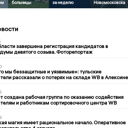
ом
больницы
за неделю
Новомосковска
овости
5
бласти завершена регистрация кандидатов в
думы девятого созыва. Фоторепортаж
0
то мы беззащитные и уязвимые»: тульские
ели рассказали о потерях на складе WB в Алексине
6
т создана рабочая группа по оказанию содействия
телям и работникам сортировочного центра WB
5
кая магия имеет рациональное начало. Оперативное