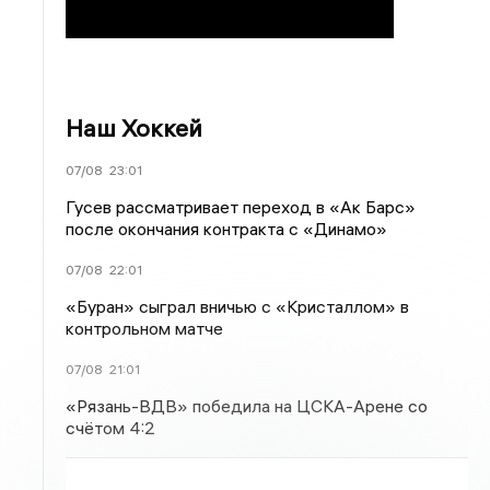
Наш Хоккей
07/08
23:01
Гусев рассматривает переход в «Ак Барс»
после окончания контракта с «Динамо»
07/08
22:01
«Буран» сыграл вничью с «Кристаллом» в
контрольном матче
07/08
21:01
«Рязань-ВДВ» победила на ЦСКА-Арене со
счётом 4:2