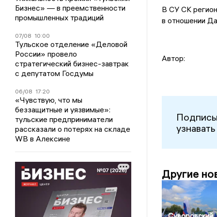
Бизнес» — в преемственности
В СУ СК регион
промышленных традиций
в отношении Д
07/08
10:00
Тульское отделение «Деловой
России» провело
Автор:
стратегический бизнес-завтрак
с депутатом Госдумы
06/08
17:20
«Чувствую, что мы
беззащитные и уязвимые»:
Подписы
тульские предприниматели
узнавать
рассказали о потерях на складе
WB в Алексине
Другие но
Суворовский