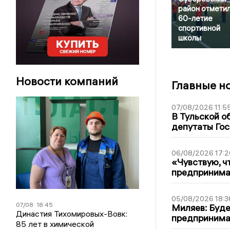
район отмети
60-летие
спортивной
школы
Новости компаний
Главные н
07/08/2026 11:5
В Тульской о
депутаты Гос
06/08/2026 17:2
«Чувствую, ч
предпринимат
05/08/2026 18:3
07/08
18:45
Миляев: Буде
Династия Тихомировых-Вовк:
предпринима
85 лет в химической