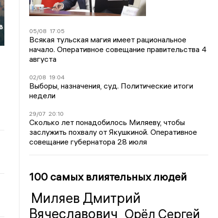
в
05/08
17:05
Всякая тульская магия имеет рациональное
начало. Оперативное совещание правительства 4
августа
02/08
19:04
Выборы, назначения, суд. Политические итоги
недели
29/07
20:10
Сколько лет понадобилось Миляеву, чтобы
заслужить похвалу от Якушкиной. Оперативное
совещание губернатора 28 июля
100 самых влиятельных людей
Миляев Дмитрий
Вячеславович
Орёл Сергей