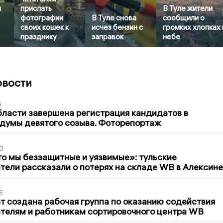
л
прислать
В Туле жители
фотографии
В Туле снова
сообщили о
своих кошек к
исчез бензин с
громких хлопках 
празднику
заправок
небе
овости
5
бласти завершена регистрация кандидатов в
думы девятого созыва. Фоторепортаж
0
то мы беззащитные и уязвимые»: тульские
ели рассказали о потерях на складе WB в Алексине
6
т создана рабочая группа по оказанию содействия
телям и работникам сортировочного центра WB