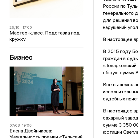
России по Туль
генерального д
для решения в
нарушений угол
26/10
17:00
Мастер-класс. Подставка под
кружку
В настоящее вр
В 2015 году Б
Бизнес
граждан в суды
«Товарковский 
общую сумму 8 
Все вышеуказа
исполнительные
судебных прист
В настоящее вр
сахарный завод
сумме 3 350 00
07/08
19:00
Елена Двойникова:
юстиции Светла
Уникальность премии «Тульский