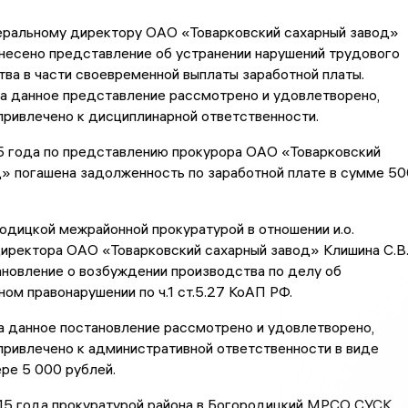
неральному директору ОАО «Товарковский сахарный завод»
внесено представление об устранении нарушений трудового
ва в части своевременной выплаты заработной платы.
а данное представление рассмотрено и удовлетворено,
привлечено к дисциплинарной ответственности.
5 года по представлению прокурора ОАО «Товарковский
» погашена задолженность по заработной плате в сумме 50
одицкой межрайонной прокуратурой в отношении и.о.
иректора ОАО «Товарковский сахарный завод» Клишина С.В
новление о возбуждении производства по делу об
ом правонарушении по ч.1 ст.5.27 КоАП РФ.
а данное постановление рассмотрено и удовлетворено,
привлечено к административной ответственности в виде
ре 5 000 рублей.
015 года прокуратурой района в Богородицкий МРСО СУСК