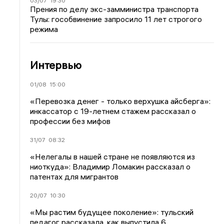
03/07
19:30
Прения по делу экс-замминистра транспорта
Тулы: гособвинение запросило 11 лет строгого
режима
Интервью
01/08
15:00
«Перевозка денег - только верхушка айсберга»:
инкассатор с 19-летнем стажем рассказал о
профессии без мифов
31/07
08:32
«Нелегалы в нашей стране не появляются из
ниоткуда»: Владимир Ломакин рассказал о
патентах для мигрантов
20/07
10:30
«Мы растим будущее поколение»: тульский
педагог рассказала, как выпустила 6