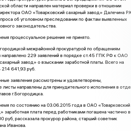
ской области направлен материал проверки в отношении
иректора ОАО «Товарковский сахарный завод» Далечина Р.К
опроса об уголовном преследовании по фактам выявленных
овного законодательства.
емя процессуальное решение не принято.
огородицкой межрайонной прокуратурой по обращениям
 направлено 229 заявлений в порядке ст.45 ГПК РФ к ОАО
сахарный завод» о взыскании заработной платы. Всего на
214 641,93 руб.
нные заявления рассмотрены и удовлетворены,
 листы направлены для принудительного исполнения в отде
авов г.Богородицка.
емя по состоянию на 03.06.2015 года в ОАО «Товарковский
» заработная плата перед работниками погашена частично в
0 руб, рассказала прокурор района, старший советник
на Иванова.