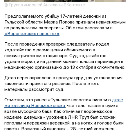
© Группа умершей Ангелины ВКонтакте
Предполагаемого убийцу 17-летней девочки из
Тульской области Марка Попова признали невменяемым
по результатам экспертизы. Об этом рассказали в
«Воронежских новостях»
.
После проведения проверки следователь подал
ходатайство о размещении обвиняемого в
психиатрическом стационаре. Суд ходатайство
удовлетворил, и на данный момент юноша перемещен в
медицинскую организацию до 13 октября включительно.
Дело перенаправлено в прокуратуру для установления
законности принятого решения. После этого
материалы рассмотрит суд.
Отметим, что ранее «Тульские новости» писали о
деле
жительницы Новомосковска
, чье тело нашли в сумке
возле мусорного бака. Как отмечает воронежское
издание, девушка - уроженка ЛНР. Труп был сложен
пополам и перевязан веревкой, а на ногах и голове были
пакеты. Возможный виновник - 28-летний уроженец