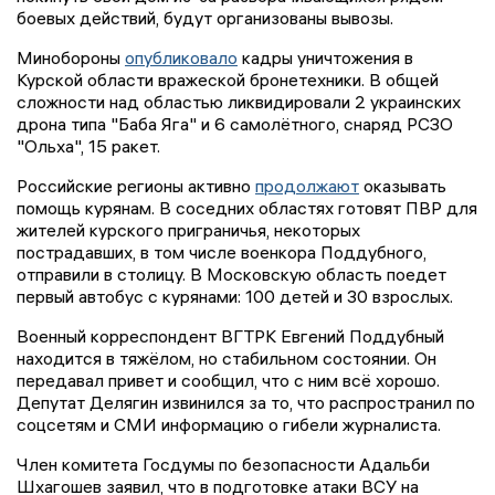
боевых действий, будут организованы вывозы.
Минобороны
опубликовало
кадры уничтожения в
Курской области вражеской бронетехники. В общей
сложности над областью ликвидировали 2 украинских
дрона типа "Баба Яга" и 6 самолётного, снаряд РСЗО
"Ольха", 15 ракет.
Российские регионы активно
продолжают
оказывать
помощь курянам. В соседних областях готовят ПВР для
жителей курского приграничья, некоторых
пострадавших, в том числе военкора Поддубного,
отправили в столицу. В Московскую область поедет
первый автобус с курянами: 100 детей и 30 взрослых.
Военный корреспондент ВГТРК Евгений Поддубный
находится в тяжёлом, но стабильном состоянии. Он
передавал привет и сообщил, что с ним всё хорошо.
Депутат Делягин извинился за то, что распространил по
соцсетям и СМИ информацию о гибели журналиста.
Член комитета Госдумы по безопасности Адальби
Шхагошев заявил, что в подготовке атаки ВСУ на