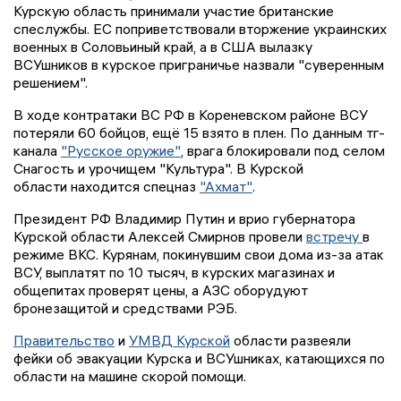
Курскую область принимали участие британские
спеслужбы. ЕС поприветствовали вторжение украинских
военных в Соловьиный край, а в США вылазку
ВСУшников в курское приграничье назвали "суверенным
решением".
В ходе контратаки ВС РФ в Кореневском районе ВСУ
потеряли 60 бойцов, ещё 15 взято в плен. По данным тг-
канала
"Русское оружие"
, врага блокировали под селом
Снагость и урочищем "Культура". В Курской
области находится спецназ
"Ахмат"
.
Президент РФ Владимир Путин и врио губернатора
Курской области Алексей Смирнов провели
встречу
в
режиме ВКС. Курянам, покинувшим свои дома из-за атак
ВСУ, выплатят по 10 тысяч, в курских магазинах и
общепитах проверят цены, а АЗС оборудуют
бронезащитой и средствами РЭБ.
Правительство
и
УМВД Курской
области развеяли
фейки об эвакуации Курска и ВСУшниках, катающихся по
области на машине скорой помощи.