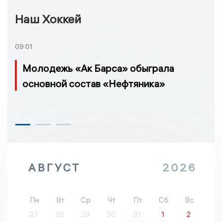
Наш Хоккей
09:01
Молодежь «Ак Барса» обыграла
основной состав «Нефтяника»
АВГУСТ
2026
Пн
Вт
Ср
Чт
Пт
Сб
Вс
27
28
29
30
31
1
2