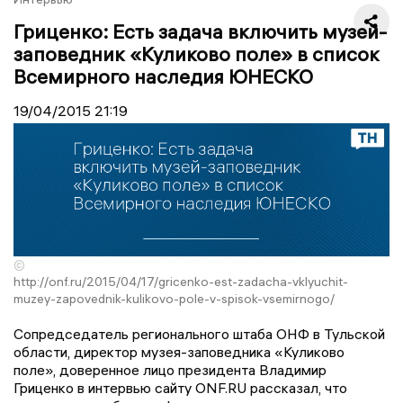
Гриценко: Есть задача включить музей-
заповедник «Куликово поле» в список
Всемирного наследия ЮНЕСКО
19/04/2015
21:19
©
http://onf.ru/2015/04/17/gricenko-est-zadacha-vklyuchit-
muzey-zapovednik-kulikovo-pole-v-spisok-vsemirnogo/
Сопредседатель регионального штаба ОНФ в Тульской
области, директор музея-заповедника «Куликово
поле», доверенное лицо президента Владимир
Гриценко в интервью сайту ONF.RU рассказал, что