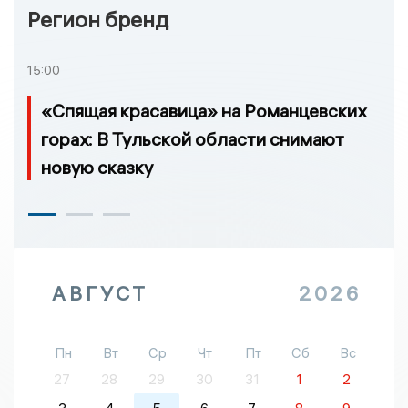
Регион бренд
15:00
«Спящая красавица» на Романцевских
горах: В Тульской области снимают
новую сказку
АВГУСТ
2026
Пн
Вт
Ср
Чт
Пт
Сб
Вс
27
28
29
30
31
1
2