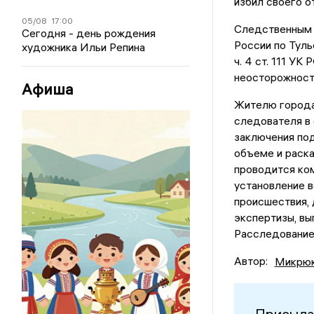
избил своего о
05/08
17:00
Следственным 
Сегодня - день рождения
России по Туль
художника Ильи Репина
ч. 4 ст. 111 У
неосторожност
Афиша
Жителю города
следователя в 
заключения под
объеме и раск
проводится ком
установление 
происшествия,
экспертизы, вы
Расследование
Автор:
Микрюк
Присыла