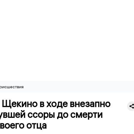
оисшествия
 Щекино в ходе внезапно
увшей ссоры до смерти
воего отца