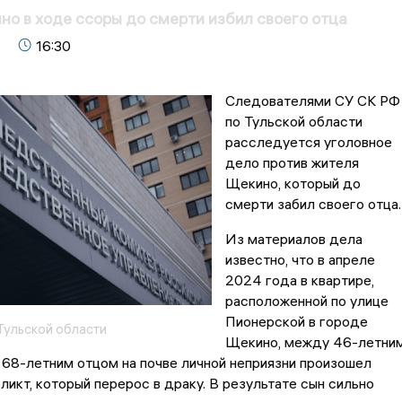
о в ходе ссоры до смерти избил своего отца
16:30
Следователями СУ СК РФ
по Тульской области
расследуется уголовное
дело против жителя
Щекино, который до
смерти забил своего отца.
Из материалов дела
известно, что в апреле
2024 года в квартире,
расположенной по улице
Пионерской в городе
Тульской области
Щекино, между 46-летни
 68-летним отцом на почве личной неприязни произошел
ликт, который перерос в драку. В результате сын сильно