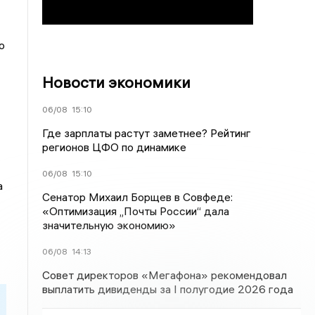
о
Новости экономики
06/08
15:10
Где зарплаты растут заметнее? Рейтинг
регионов ЦФО по динамике
06/08
15:10
а
Сенатор Михаил Борщев в Совфеде:
«Оптимизация „Почты России“ дала
значительную экономию»
06/08
14:13
Совет директоров «Мегафона» рекомендовал
выплатить дивиденды за I полугодие 2026 года