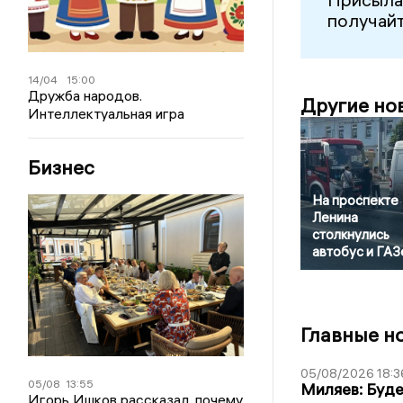
получайт
14/04
15:00
Дружба народов.
Другие но
Интеллектуальная игра
Бизнес
На проспекте
Ленина
столкнулись
автобус и ГАЗ
Главные н
05/08/2026 18:3
05/08
13:55
Миляев: Буде
Игорь Ишков рассказал, почему