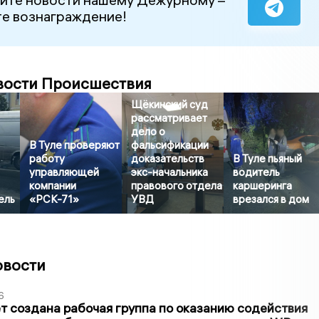
е вознаграждение!
вости Происшествия
Щёкинский суд
рассматривает
дело о
В Туле проверяют
фальсификации
работу
доказательств
В Туле пьяный
управляющей
экс-начальника
водитель
компании
правового отдела
каршеринга
ель
«РСК-71»
УВД
врезался в дом
овости
6
т создана рабочая группа по оказанию содействия