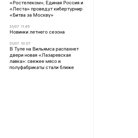
«Ростелеком», Единая Россия и
«Леста» проведут кибертурнир
«Битва за Москву»
31/07
11:45
Новинки летнего сезона
31/07
10:07
В Туле на Вильямса распахнет
двери новая «Лазаревская
лавка»: свежее мясо и
полуфабрикаты стали ближе