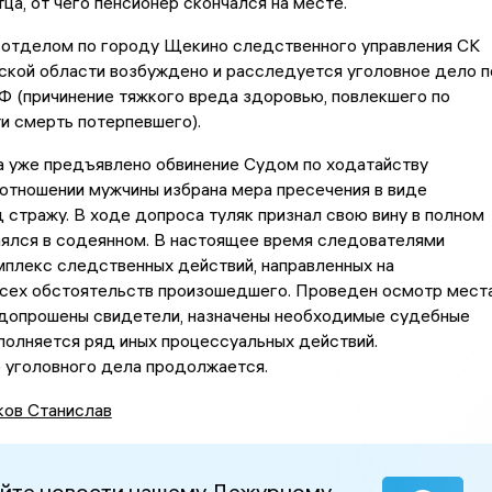
тца, от чего пенсионер скончался на месте.
отделом по городу Щекино следственного управления СК
ской области возбуждено и расследуется уголовное дело п
К РФ (причинение тяжкого вреда здоровью, повлекшего по
и смерть потерпевшего).
 уже предъявлено обвинение Судом по ходатайству
отношении мужчины избрана мера пресечения в виде
 стражу. В ходе допроса туляк признал свою вину в полном
аялся в содеянном. В настоящее время следователями
плекс следственных действий, направленных на
всех обстоятельств произошедшего. Проведен осмотр мест
 допрошены свидетели, назначены необходимые судебные
полняется ряд иных процессуальных действий.
 уголовного дела продолжается.
ов Станислав
йте новости нашему Дежурному –