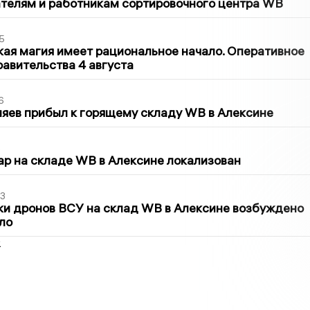
телям и работникам сортировочного центра WB
5
кая магия имеет рациональное начало. Оперативное
авительства 4 августа
6
яев прибыл к горящему складу WB в Алексине
5
р на складе WB в Алексине локализован
3
ки дронов ВСУ на склад WB в Алексине возбуждено
ло
2