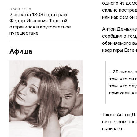
одного из домо
07/08
17:00
сильно пострад
7 августа 1803 года граф
или как сам он
Федор Иванович Толстой
отправился в кругосветное
Антон Демьянен
путешествие
сообщил о том,
обвиняемого вы
Афиша
квартиры Евге
- 29 числа,
том, что он
том, что сл
приехали, я
Также Антон Де
нетрезвом сост
выпивает.