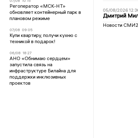
07/08
10:15
Регоператор «МСК-НТ»
05/08/2026 12:3
обновляет контейнерный парк в
Дмитрий Мил
плановом режиме
Новости СМИ
07/08
09:05
Купи квартиру, получи кухню с
техникой в подарок!
06/08
18:27
АНО «Обнимаю сердцем»
запустила связь на
инфраструктуре Билайна для
поддержки инклюзивных
проектов