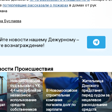
же
потерпевшие рассказали о пожарах
в домах от рук
мана
на Буслаева
йте новости нашему Дежурному –
е вознаграждение!
вости Происшествия
Новомосковский
Жительница
суд взыскал с УК
Донского
4,4 млн рублей за
В Новомосковске
предстанет
незаконное
строительная
перед судом за
на
использование
компания
нецелевое
дал
средств
погасила долг по
расходование
собственников
зарплате
средств