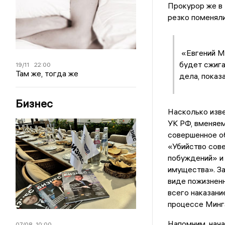
Прокурор же в 
резко поменяли
«Евгений Ми
будет сжига
19/11
22:00
Там же, тогда же
дела, показ
Бизнес
Насколько изв
УК РФ, вменяем
совершенное о
«Убийство сов
побуждений» и
имущества». За
виде пожизненн
всего наказани
процессе Минга
Напомним, нач
07/08
10:00