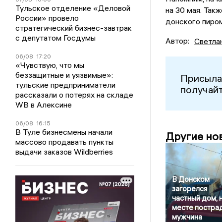
Тульское отделение «Деловой
на 30 мая. Так
России» провело
донского пиро
стратегический бизнес-завтрак
с депутатом Госдумы
Автор:
Светла
06/08
17:20
«Чувствую, что мы
беззащитные и уязвимые»:
Присыла
тульские предприниматели
получайт
рассказали о потерях на складе
WB в Алексине
06/08
16:15
В Туле бизнесмены начали
Другие но
массово продавать пункты
выдачи заказов Wildberries
В Донском
загорелся
частный дом, 
месте постра
мужчина