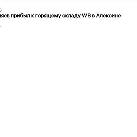
6
яев прибыл к горящему складу WB в Алексине
2