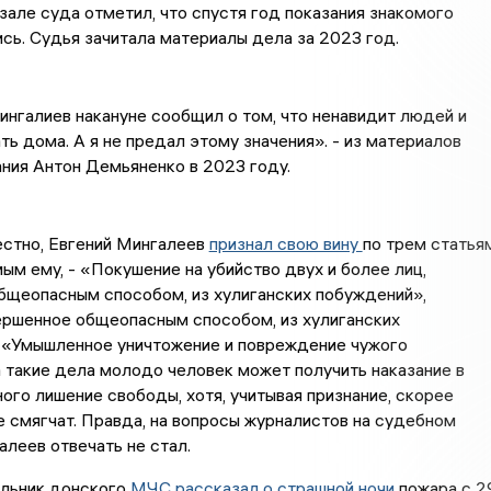
зале суда отметил, что спустя год показания знакомого
сь. Судья зачитала материалы дела за 2023 год.
нгалиев накануне сообщил о том, что ненавидит людей и
ть дома. А я не предал этому значения». - из материалов
ания Антон Демьяненко в 2023 году.
естно, Евгений Мингалеев
признал свою вину
по трем статья
ым ему, - «Покушение на убийство двух и более лиц,
бщеопасным способом, из хулиганских побуждений»,
ершенное общеопасным способом, из хулиганских
 «Умышленное уничтожение и повреждение чужого
 такие дела молодо человек может получить наказание в
ого лишение свободы, хотя, учитывая признание, скорее
е смягчат. Правда, на вопросы журналистов на судебном
леев отвечать не стал.
альник донского
МЧС рассказал о страшной ночи
пожара с 2