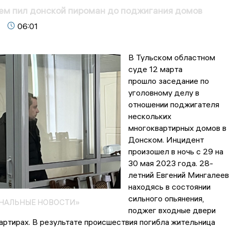
кем пил донской пироман до поджигания домов
06:01
В Тульском областном
суде 12 марта
прошло заседание по
уголовному делу в
отношении поджигателя
нескольких
многоквартирных домов в
Донском. Инцидент
произошел в ночь с 29 на
30 мая 2023 года. 28-
летний Евгений Мингалеев
находясь в состоянии
сильного опьянения,
ОНАЛЬНЫЕ НОВОСТИ»
поджег входные двери
вартирах. В результате происшествия погибла жительница