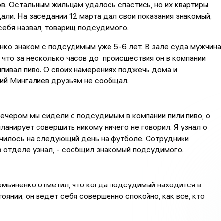
в. Остальным жильцам удалось спастись, но их квартиры
али. На заседании 12 марта дал свои показания знакомый,
 себя назвал, товарищ подсудимого.
ко знаком с подсудимым уже 5-6 лет. В зале суда мужчина
 что за несколько часов до происшествия он в компании
пивал пиво. О своих намерениях поджечь дома и
ний Мингалиев друзьям не сообщал.
 вечером мы сидели с подсудимым в компании пили пиво, о
 планирует совершить никому ничего не говорил. Я узнал о
училось на следующий день на футболе. Сотрудники
 в отделе узнал, - сообщил знакомый подсудимого.
мьяненко отметил, что когда подсудимый находится в
оянии, он ведет себя совершенно спокойно, как все, кто