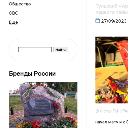
Общество
Тульский «Ар
первого тайм
СВО
27/09/2023
Бренды России
© Фото: ПФК "А
начал матч и к