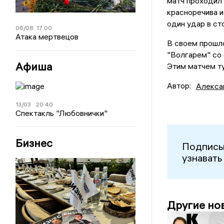
матч проходил 
красноречива и
один удар в ст
06/08
17:00
Атака мертвецов
В своем прошло
"Волгарем" со 
Афиша
Этим матчем ту
Автор:
Алекса
13/03
20:40
Спектакль "Любовнички"
Бизнес
Подписы
узнавать
Другие но