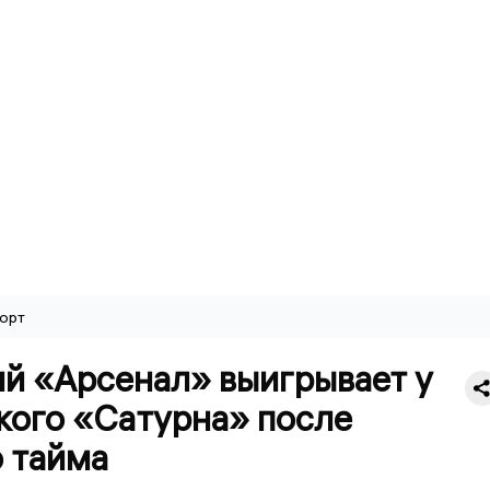
орт
ий «Арсенал» выигрывает у
кого «Сатурна» после
о тайма