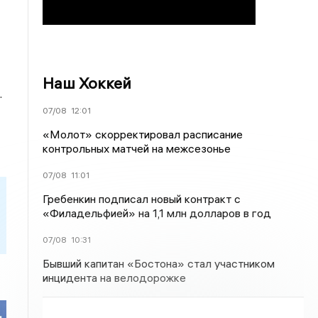
Наш Хоккей
.
07/08
12:01
«Молот» скорректировал расписание
контрольных матчей на межсезонье
07/08
11:01
Гребенкин подписал новый контракт с
«Филадельфией» на 1,1 млн долларов в год
07/08
10:31
Бывший капитан «Бостона» стал участником
инцидента на велодорожке