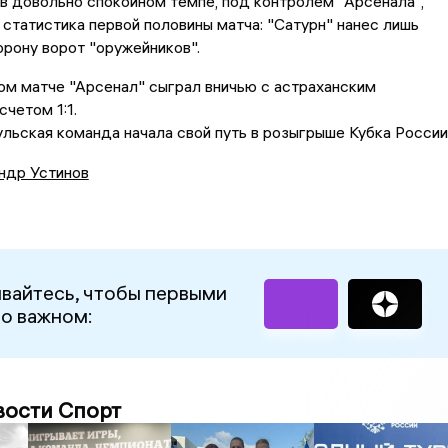
в довольно спокойном темпе, под контролем "Арсенала",
 статистика первой половины матча: "Сатурн" нанес лишь
орону ворот "оружейников".
м матче "Арсенал" сыграл вничью с астраханским
счетом 1:1.
льская команда начала свой путь в розыгрыше Кубка России
ндр Устинов
вайтесь, чтобы первыми
 о важном:
вости Спорт