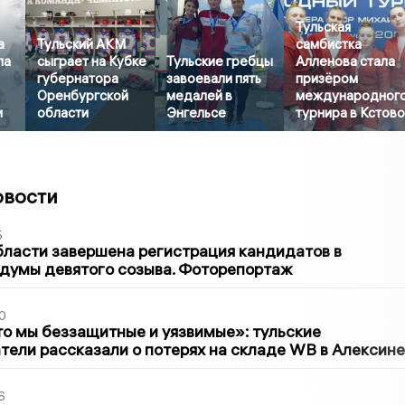
Тульская
а
Тульский АКМ
самбистка
ла
сыграет на Кубке
Тульские гребцы
Алленова стала
губернатора
завоевали пять
призёром
Оренбургской
медалей в
международног
и
области
Энгельсе
турнира в Кстов
овости
5
бласти завершена регистрация кандидатов в
думы девятого созыва. Фоторепортаж
0
то мы беззащитные и уязвимые»: тульские
ели рассказали о потерях на складе WB в Алексине
6