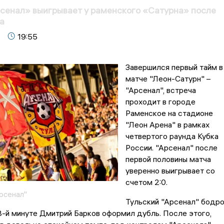
сенал» выигрывает у раменского «Сатурна» после
а
19:55
Завершился первый тайм в
матче "Леон-Сатурн" –
"Арсенал", встреча
проходит в городе
Раменское на стадионе
"Леон Арена" в рамках
четвертого раунда Кубка
России. "Арсенал" после
первой половины матча
уверенно выигрывает со
счетом 2:0.
рсенал"
Тульский "Арсенал" бодр
 8-й минуте Дмитрий Барков оформил дубль. После этого,