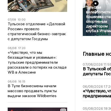
Тульская
волейболистк
Кошелева ста
07/08
10:00
спортивным
Тульское отделение «Деловой
директором
России» провело
клуба в Итали
стратегический бизнес-завтрак
с депутатом Госдумы
06/08
17:20
«Чувствую, что мы
Главные н
беззащитные и уязвимые»:
тульские предприниматели
07/08/2026 11:5
рассказали о потерях на складе
В Тульской о
WB в Алексине
депутаты Гос
06/08
16:15
В Туле бизнесмены начали
06/08/2026 17:2
«Чувствую, ч
массово продавать пункты
предпринимат
выдачи заказов Wildberries
05/08/2026 18:3