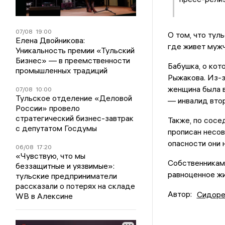
07/08
19:00
О том, что туль
Елена Двойникова:
где живет мужч
Уникальность премии «Тульский
Бизнес» — в преемственности
Бабушка, о кот
промышленных традиций
Рыжакова. Из-з
женщина была в
07/08
10:00
Тульское отделение «Деловой
— инвалид втор
России» провело
стратегический бизнес-завтрак
Также, по сосе
с депутатом Госдумы
прописан несов
опасности они 
06/08
17:20
«Чувствую, что мы
Собственникам 
беззащитные и уязвимые»:
равноценное жи
тульские предприниматели
рассказали о потерях на складе
Автор:
Сидоре
WB в Алексине