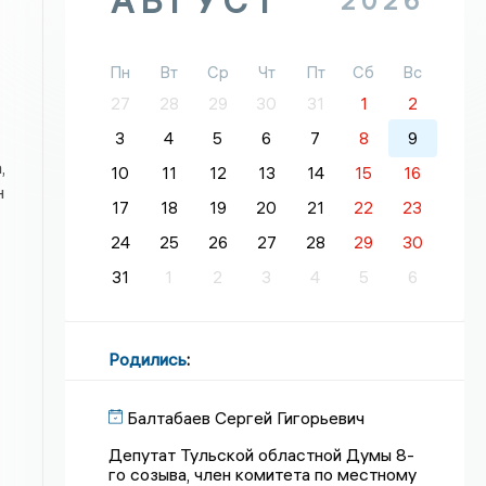
АВГУСТ
2026
Пн
Вт
Ср
Чт
Пт
Сб
Вс
27
28
29
30
31
1
2
3
4
5
6
7
8
9
,
10
11
12
13
14
15
16
н
17
18
19
20
21
22
23
24
25
26
27
28
29
30
31
1
2
3
4
5
6
Родились
:
Балтабаев Сергей Гигорьевич
Депутат Тульской областной Думы 8-
го созыва, член комитета по местному