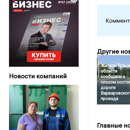
Коммент
Другие но
Жители Тульс
области
Новости компаний
сообщили о
плохом состо
дороги
Варваровског
проезда
Главные н