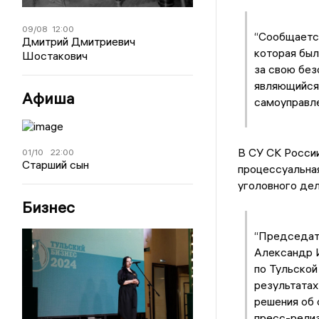
09/08
12:00
“Сообщается
Дмитрий Дмитриевич
которая был
Шостакович
за свою без
являющийся 
Афиша
самоуправле
В СУ СК России
01/10
22:00
Старший сын
процессуальная
уголовного дел
Бизнес
“Председат
Александр 
по Тульской
результатах
решения об 
пресс-релиз