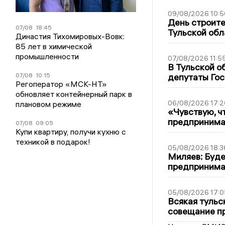
09/08/2026 10:5
День строите
07/08
18:45
Тульской обл
Династия Тихомировых-Вовк:
85 лет в химической
промышленности
07/08/2026 11:5
В Тульской о
07/08
10:15
депутаты Гос
Регоператор «МСК-НТ»
обновляет контейнерный парк в
06/08/2026 17:2
плановом режиме
«Чувствую, ч
предпринимат
07/08
09:05
Купи квартиру, получи кухню с
техникой в подарок!
05/08/2026 18:3
Миляев: Буде
предпринима
05/08/2026 17:0
Всякая тульс
совещание пр