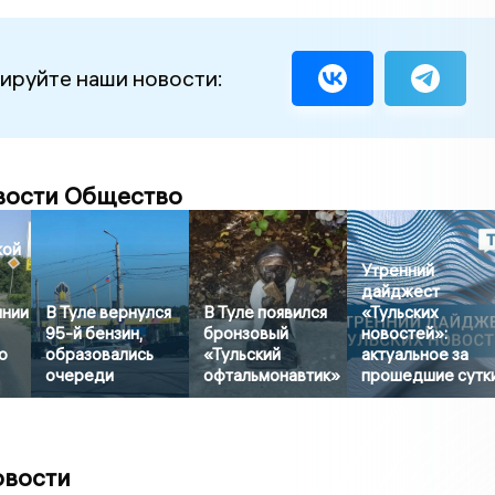
ируйте наши новости:
вости Общество
кой
Утренний
дайджест
янии
В Туле вернулся
В Туле появился
«Тульских
95-й бензин,
бронзовый
новостей»:
о
образовались
«Тульский
актуальное за
очереди
офтальмонавтик»
прошедшие сутк
овости