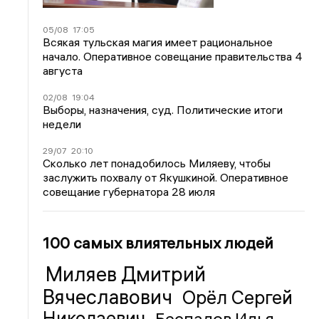
05/08
17:05
Всякая тульская магия имеет рациональное
начало. Оперативное совещание правительства 4
августа
02/08
19:04
Выборы, назначения, суд. Политические итоги
недели
29/07
20:10
Сколько лет понадобилось Миляеву, чтобы
заслужить похвалу от Якушкиной. Оперативное
совещание губернатора 28 июля
100 самых влиятельных людей
Миляев Дмитрий
Вячеславович
Орёл Сергей
Николаевич
Беспалов Илья