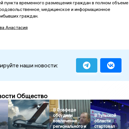
й пункта временного размещения граждан в полном объеме
продовольственное, медицинское и информационное
рибывших граждан.
ва Анастасия
ируйте наши новости:
вости Общество
В Совфеде
обсудили
В Тульской
вовлечение
области
регионального и
стартовал