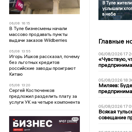
В Туле жители
услышали хло
в небе
06/08
16:15
В Туле бизнесмены начали
массово продавать пункты
выдачи заказов Wildberries
Главные н
05/08
13:55
06/08/2026 17:2
Игорь Ишков рассказал, почему
«Чувствую, ч
без льготных кредитов
предпринимат
российские заводы проиграют
Китаю
05/08/2026 18:3
Миляев: Буде
05/08
13:20
Сергей Костюченков
предпринима
предложил разделить плату за
услуги УК на четыре компонента
05/08/2026 17:0
Всякая тульс
совещание пр