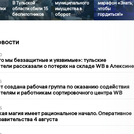
В Тульской
муниципального
марафон «Знать,
пки
области сбили 15
имущества в
чтобы
беспилотников
оборот
гордиться!»
овости
0
то мы беззащитные и уязвимые»: тульские
ели рассказали о потерях на складе WB в Алексине
6
т создана рабочая группа по оказанию содействия
телям и работникам сортировочного центра WB
5
кая магия имеет рациональное начало. Оперативное
авительства 4 августа