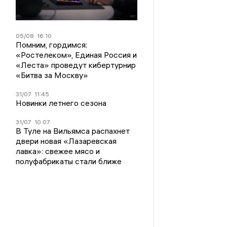
05/08
16:10
Помним, гордимся:
«Ростелеком», Единая Россия и
«Леста» проведут кибертурнир
«Битва за Москву»
31/07
11:45
Новинки летнего сезона
31/07
10:07
В Туле на Вильямса распахнет
двери новая «Лазаревская
лавка»: свежее мясо и
полуфабрикаты стали ближе