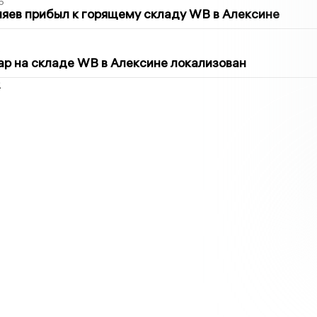
6
яев прибыл к горящему складу WB в Алексине
5
р на складе WB в Алексине локализован
2