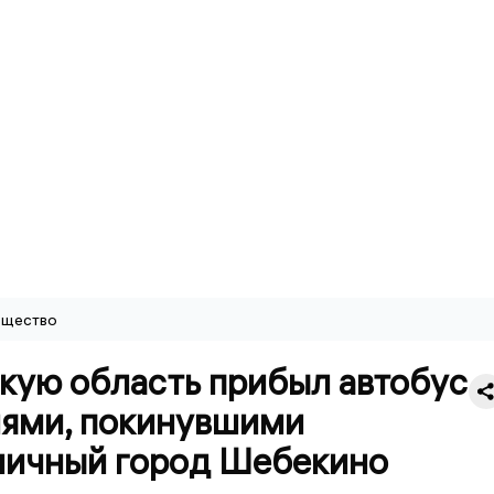
щество
кую область прибыл автобус
лями, покинувшими
ничный город Шебекино