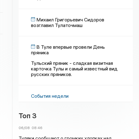
Михаил Григорьевич Сидоров
возглавил Тулаточмаш
В Туле впервые провели День
пряника
Тульский пряник - сладкая визитная
карточка Тулы и самый известный вид
русских пряников.
События недели
Топ 3
06/08
08:46
Туляки сообщают о громких хлопках над