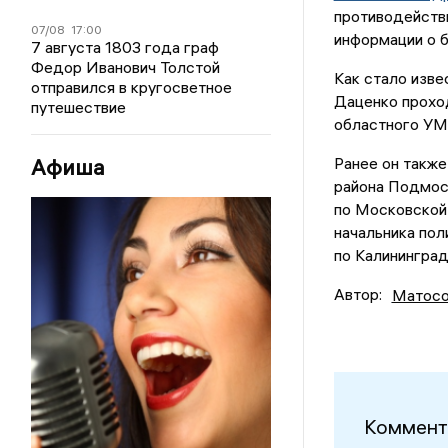
противодейств
07/08
17:00
информации о 
7 августа 1803 года граф
Федор Иванович Толстой
Как стало изве
отправился в кругосветное
Даценко прохо
путешествие
областного У
Афиша
Ранее он такж
района Подмос
по Московской 
начальника по
по Калининград
Автор:
Матосо
Коммент