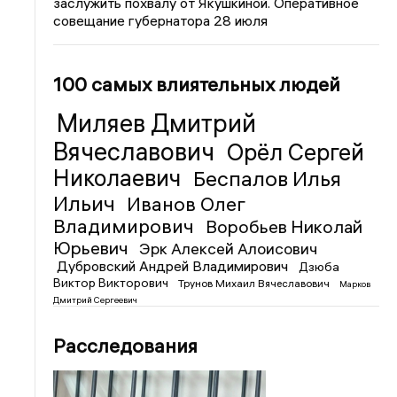
заслужить похвалу от Якушкиной. Оперативное
совещание губернатора 28 июля
100 самых влиятельных людей
Миляев Дмитрий
Вячеславович
Орёл Сергей
Николаевич
Беспалов Илья
Ильич
Иванов Олег
Владимирович
Воробьев Николай
Юрьевич
Эрк Алексей Алоисович
Дубровский Андрей Владимирович
Дзюба
Виктор Викторович
Трунов Михаил Вячеславович
Марков
Дмитрий Сергеевич
Расследования