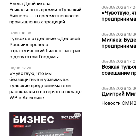
Елена Двойникова:
06/08/2026 17:2
Уникальность премии «Тульский
«Чувствую, ч
Бизнес» — в преемственности
предпринимат
промышленных традиций
07/08
10:00
05/08/2026 18:3
Тульское отделение «Деловой
Миляев: Буде
России» провело
предпринима
стратегический бизнес-завтрак
с депутатом Госдумы
05/08/2026 17:0
Всякая тульс
06/08
17:20
совещание пр
«Чувствую, что мы
беззащитные и уязвимые»:
тульские предприниматели
05/08/2026 12:3
рассказали о потерях на складе
Дмитрий Мил
WB в Алексине
Новости СМИ