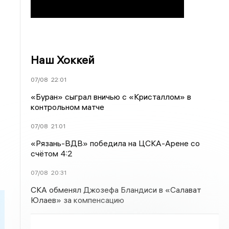
Наш Хоккей
07/08
22:01
«Буран» сыграл вничью с «Кристаллом» в
контрольном матче
07/08
21:01
«Рязань-ВДВ» победила на ЦСКА-Арене со
счётом 4:2
07/08
20:31
СКА обменял Джозефа Бландиси в «Салават
Юлаев» за компенсацию