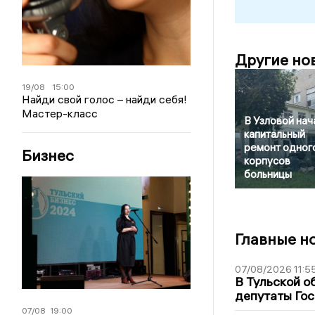
Другие но
19/08
15:00
Найди свой голос – найди себя!
Мастер-класс
В Узловой нач
капитальный
ремонт одного
Бизнес
корпусов
больницы
Главные н
07/08/2026 11:5
В Тульской о
депутаты Гос
07/08
19:00