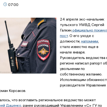
07:00
24 апреля экс-начальник
тульского УМВД Сергей
Галкин
официально покину
пост
. О его уходе с
должности,
напомним
,
стало известно еще в
начале января.
Руководитель ведомства 
регионе написал рапорт о
увольнении по
собственному желанию.
Исполняющим обязанност
руководителя Управления
оман Корсаков.
алось, что возглавить региональное ведомство может
рей Даценко
, ранее руководивший Управлением «С» ГУ по