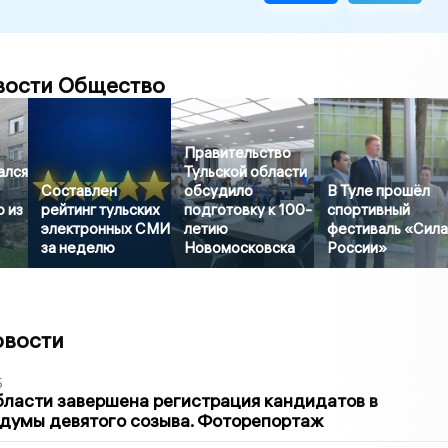
вости Общество
Правительство
ался
Тульской области
Составлен
обсудило
В Туле прошёл
 из
рейтинг тульских
подготовку к 100-
спортивный
электронных СМИ
летию
фестиваль «Сил
за неделю
Новомосковска
России»
овости
5
бласти завершена регистрация кандидатов в
думы девятого созыва. Фоторепортаж