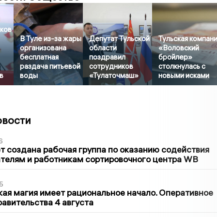
ков
В Туле из-за жары
Депутат Тульской
Тульская компан
организована
области
«Воловский
бесплатная
поздравил
бройлер»
раздача питьевой
сотрудников
столкнулась с
в
воды
«Тулаточмаш»
новыми исками
овости
6
т создана рабочая группа по оказанию содействия
телям и работникам сортировочного центра WB
5
кая магия имеет рациональное начало. Оперативное
авительства 4 августа