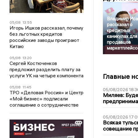
Владимир Иса
05/08
13:55
рассказал о
Игорь Ишков рассказал, почему
кредитных
без льготных кредитов
каникулах для
российские заводы проиграют
продавцов
Китаю
маркетплейсо
05/08
13:20
Сергей Костюченков
предложил разделить плату за
Главные н
услуги УК на четыре компонента
05/08
11:45
05/08/2026 18:3
ТРО «Деловая Россия» и Центр
Миляев: Буде
«Мой бизнес» подписали
предпринима
соглашение о сотрудничестве
05/08/2026 17:0
Всякая тульс
совещание пр