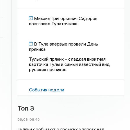
Михаил Григорьевич Сидоров
возглавил Тулаточмаш
В Туле впервые провели День
пряника
Тульский пряник - сладкая визитная
карточка Тулы и самый известный вид
русских пряников.
События недели
Топ 3
06/08
08:46
Туляки сообщают о громких хлопках над