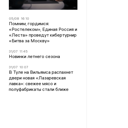
05/08
16:10
Помним, гордимся:
«Ростелеком», Единая Россия и
«Леста» проведут кибертурнир
«Битва за Москву»
31/07
11:45
Новинки летнего сезона
31/07
10:07
В Туле на Вильямса распахнет
двери новая «Лазаревская
лавка»: свежее мясо и
полуфабрикаты стали ближе