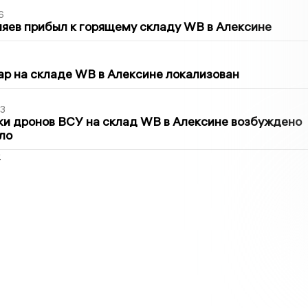
6
яев прибыл к горящему складу WB в Алексине
5
р на складе WB в Алексине локализован
3
ки дронов ВСУ на склад WB в Алексине возбуждено
ло
2