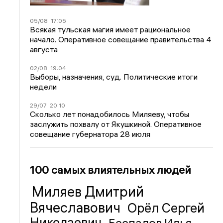
05/08
17:05
Всякая тульская магия имеет рациональное
начало. Оперативное совещание правительства 4
августа
02/08
19:04
Выборы, назначения, суд. Политические итоги
недели
29/07
20:10
Сколько лет понадобилось Миляеву, чтобы
заслужить похвалу от Якушкиной. Оперативное
совещание губернатора 28 июля
100 самых влиятельных людей
Миляев Дмитрий
Вячеславович
Орёл Сергей
Николаевич
Беспалов Илья