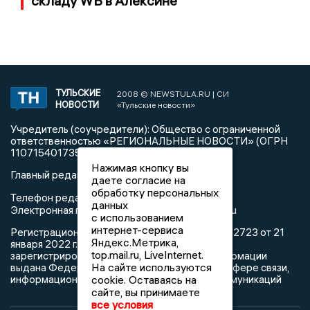
складу WB в Алексине
ТУЛЬСКИЕ
2008 © NEWSTULA.RU | СИ
НОВОСТИ
«Тульские новости»
Учредитель (соучредители): Общество с ограниченной
ответственностью «РЕГИОНАЛЬНЫЕ НОВОСТИ» (ОГРН
1107154017354)
Нажимая кнопку вы
Главный редактор: Попова С.А.
даете согласие на
обработку персональных
8 (4872) 710-803
Телефон редакции:
данных
info@newstula.ru
Электронная почта редакции:
с использованием
интернет-сервиса
Регистрационный номер: серия Эл № ФС77-82723 от 21
Яндекс.Метрика,
января 2022 г. согласно выписке из реестра
top.mail.ru, LiveInternet.
зарегистрированных средств массовой информации
На сайте используются
выдана Федеральной службой по надзору в сфере связи,
информационных технологий и массовых коммуникаций
cookie. Оставаясь на
сайте, вы принимаете
все условия