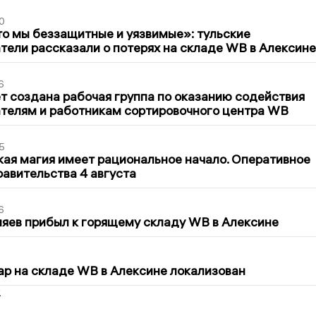
0
то мы беззащитные и уязвимые»: тульские
ели рассказали о потерях на складе WB в Алексине
6
т создана рабочая группа по оказанию содействия
телям и работникам сортировочного центра WB
5
кая магия имеет рациональное начало. Оперативное
авительства 4 августа
6
яев прибыл к горящему складу WB в Алексине
5
р на складе WB в Алексине локализован
2