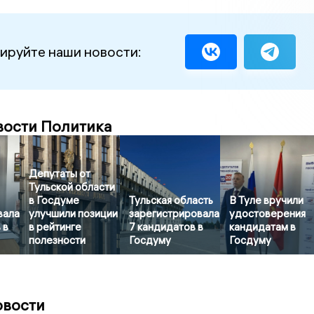
ируйте наши новости:
вости Политика
Депутаты от
Тульской области
в Госдуме
Тульская область
В Туле вручили
вала
улучшили позиции
зарегистрировала
удостоверения
 в
в рейтинге
7 кандидатов в
кандидатам в
полезности
Госдуму
Госдуму
овости