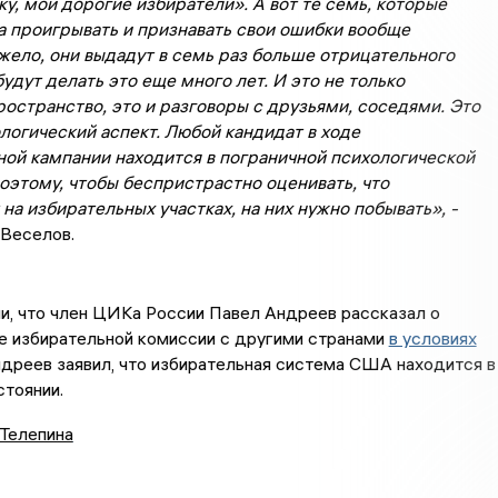
у, мои дорогие избиратели». А вот те семь, которые
а проигрывать и признавать свои ошибки вообще
жело, они выдадут в семь раз больше отрицательного
будут делать это еще много лет. И это не только
остранство, это и разговоры с друзьями, соседями. Это
логический аспект. Любой кандидат в ходе
ной кампании находится в пограничной психологической
оэтому, чтобы беспристрастно оценивать, что
на избирательных участках, на них нужно побывать», -
 Веселов.
и, что член ЦИКа России Павел Андреев рассказал о
е избирательной комиссии с другими странами
в условиях
ндреев заявил, что избирательная система США находится в
стоянии.
 Телепина