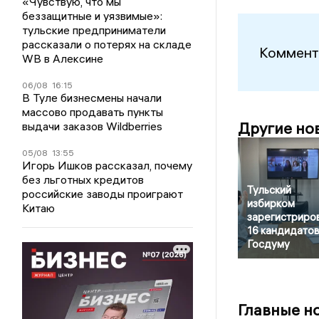
«Чувствую, что мы
беззащитные и уязвимые»:
тульские предприниматели
рассказали о потерях на складе
Коммент
WB в Алексине
06/08
16:15
В Туле бизнесмены начали
массово продавать пункты
Другие но
выдачи заказов Wildberries
05/08
13:55
Игорь Ишков рассказал, почему
без льготных кредитов
Тульский
российские заводы проиграют
избирком
Китаю
зарегистриро
16 кандидатов
Госдуму
Главные н