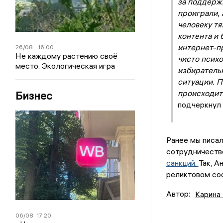
за поддержк
проиграли, 
человеку тя
контента и 
интернет-пр
26/08
16:00
Не каждому растению своё
чисто психо
место. Экологическая игра
избиратель
ситуации. П
происходит 
Бизнес
подчеркнул
Ранее мы писал
сотрудничеств
санкций.
Так, А
реликтовом со
Автор:
Карина
06/08
17:20