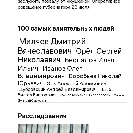
заслужить похвалу от Якушкиной. Оперативное
совещание губернатора 28 июля
100 самых влиятельных людей
Миляев Дмитрий
Вячеславович
Орёл Сергей
Николаевич
Беспалов Илья
Ильич
Иванов Олег
Владимирович
Воробьев Николай
Юрьевич
Эрк Алексей Алоисович
Дубровский Андрей Владимирович
Дзюба
Виктор Викторович
Трунов Михаил Вячеславович
Марков
Дмитрий Сергеевич
Расследования