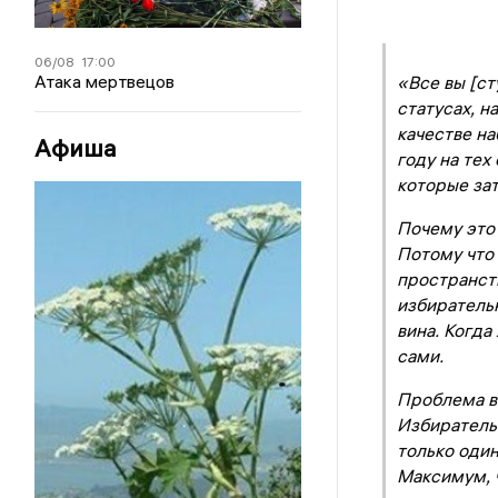
06/08
17:00
Атака мертвецов
«Все вы [ст
статусах, на
качестве н
Афиша
году на тех
которые зат
Почему это
Потому что 
пространств
избирательн
вина. Когда
сами.
Проблема в
Избиратель
только один
Максимум, 