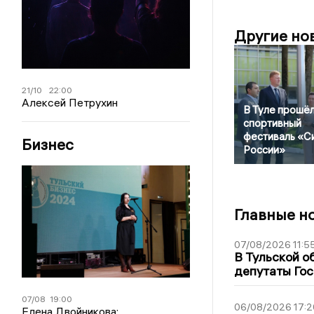
Другие но
21/10
22:00
Алексей Петрухин
В Туле прошё
спортивный
фестиваль «С
Бизнес
России»
Главные н
07/08/2026 11:5
В Тульской о
депутаты Гос
07/08
19:00
06/08/2026 17:2
Елена Двойникова: