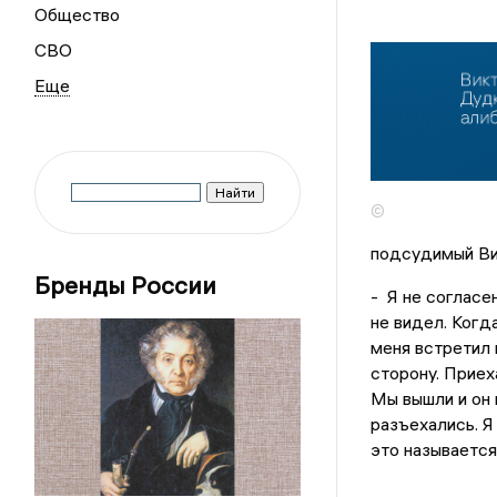
Общество
СВО
©
подсудимый Вик
Бренды России
- Я не согласен
не видел. Когда
меня встретил 
сторону. Приех
Мы вышли и он 
разъехались. Я 
это называется