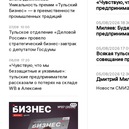
«Чувствую, ч
Уникальность премии «Тульский
предпринимат
Бизнес» — в преемственности
промышленных традиций
05/08/2026 18:3
Миляев: Буде
07/08
10:00
Тульское отделение «Деловой
предпринима
России» провело
стратегический бизнес-завтрак
05/08/2026 17:0
с депутатом Госдумы
Всякая тульс
совещание пр
06/08
17:20
«Чувствую, что мы
беззащитные и уязвимые»:
05/08/2026 12:3
тульские предприниматели
Дмитрий Мил
рассказали о потерях на складе
Новости СМИ
WB в Алексине