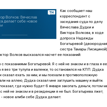
Как сообщает наш
корреспондент с
заседания суда по делу
Вячеслава Дудки и
Виктора Волкова, в ходе
допроса Надежды
Богатыревой (двоюродна
сестра Тамары Лисициной)
тор Волков высказался насчет ее показаний:
 с показаниями Богатыревой. Я с ней не знаком и в глаза я ее
 я вез три тулупа и валенки, то остановился на КПП. Дудка
и сказал ехать за ним, и мы поехали в противоположную
али на аллею, Дудка сказал мне заглушить машину и выйти.
показал, где нужно будет 6 января закопать деньги, потом м
с ней не знаком и в резиденции я не был. Богатырева лжет,
 - новое алиби себе Дудка делает.