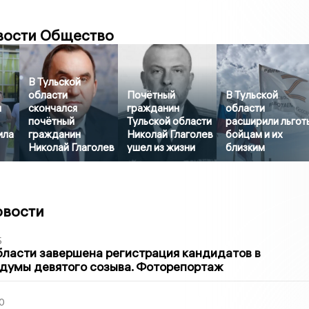
вости Общество
В Тульской
области
Почётный
В Тульской
л
скончался
гражданин
области
почётный
Тульской области
расширили льгот
ила
гражданин
Николай Глаголев
бойцам и их
Николай Глаголев
ушел из жизни
близким
овости
5
бласти завершена регистрация кандидатов в
думы девятого созыва. Фоторепортаж
0