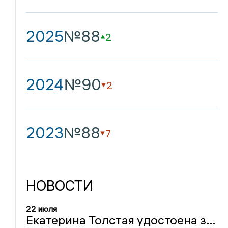
2025
№88
2
2024
№90
2
2023
№88
7
НОВОСТИ
22 июля
Екатерина Толстая удостоена звания «Заслуженный работник культуры Российской Федерации»