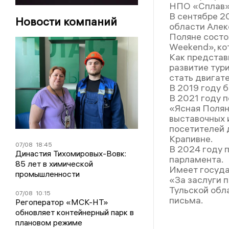
НПО «Сплав»
В сентябре 2
Новости компаний
области Алек
Поляне состо
Weekend», ко
Как представ
развитие тур
стать двигат
В 2019 году 
В 2021 году 
«Ясная Полян
выставочных 
посетителей д
Крапивне.
07/08
18:45
В 2024 году 
Династия Тихомировых-Вовк:
парламента.
85 лет в химической
Имеет госуда
промышленности
«За заслуги 
Тульской обл
07/08
10:15
письма.
Регоператор «МСК-НТ»
обновляет контейнерный парк в
плановом режиме