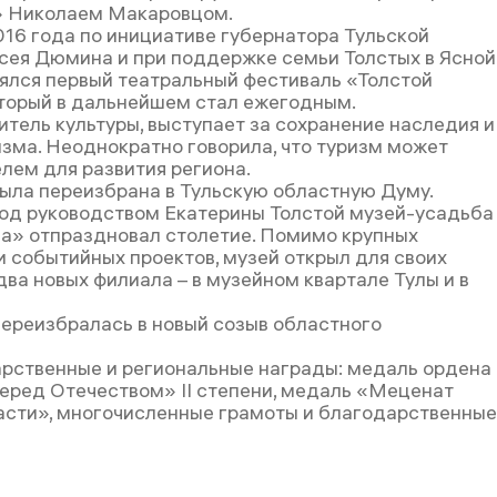
 Николаем Макаровцом.
016 года по инициативе губернатора Тульской
сея Дюмина и при поддержке семьи Толстых в Ясной
ялся первый театральный фестиваль «Толстой
торый в дальнейшем стал ежегодным.
итель культуры, выступает за сохранение наследия и
изма. Неоднократно говорила, что туризм может
елем для развития региона.
была переизбрана в Тульскую областную Думу.
под руководством Екатерины Толстой музей-усадьба
а» отпраздновал столетие. Помимо крупных
и событийных проектов, музей открыл для своих
ва новых филиала – в музейном квартале Тулы и в
переизбралась в новый созыв областного
рственные и региональные награды: медаль ордена
перед Отечеством» II степени, медаль «Меценат
асти», многочисленные грамоты и благодарственные