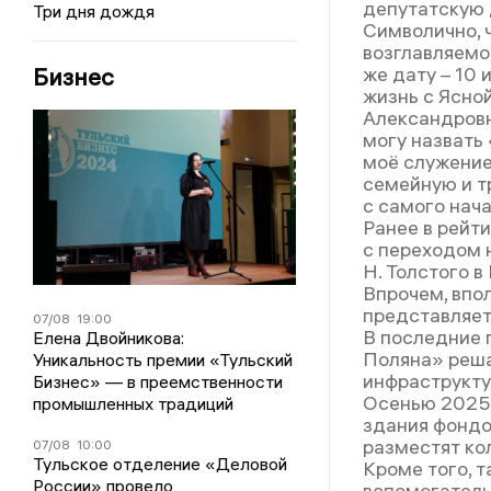
депутатскую 
Три дня дождя
Символично, 
возглавляемо
Бизнес
же дату – 10 
жизнь с Ясно
Александровн
могу назвать
моё служение 
семейную и т
с самого нача
Ранее в рейт
с переходом 
Н. Толстого в
Впрочем, впо
представляет
07/08
19:00
В последние 
Елена Двойникова:
Поляна» реша
Уникальность премии «Тульский
инфраструкту
Бизнес» — в преемственности
Осенью 2025 
промышленных традиций
здания фондо
разместят ко
07/08
10:00
Тульское отделение «Деловой
Кроме того, 
России» провело
вспомогатель