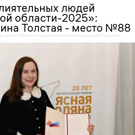
влиятельных людей
ой области-2025»:
ина Толстая - место №88
я заняла 88 место в рейтинге влиятельных людей Тульской