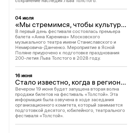
сохранение наследия Льва Толстого.
04 июля
«Мы стремимся, чтобы культурная жизнь была доступна каждому»: в Туле стартовал десятый юбилейный фестиваль «Толстой»
В первый день фестиваля состоялась премьера
балета «Анна Каренина» Московского
музыкального театра имени Станиславского и
Немировича-Данченко. Мероприятие в Ясной
Поляне приурочено к подготовке празднования
200-летия Льва Толстого в 2028 году.
16 июня
Стало известно, когда в регионе стартует вторая волна продажи билетов на фестиваль «Толстой»
Вечером 19 июня будет запущена вторая волна
продажи билетов на фестиваль «Толстой». Эта
информация была озвучена в ходе заседания
организационного комитета, который занимается
подготовкой десятого, юбилейного, театрального
фестиваля «Толстой».