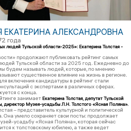
Я ЕКАТЕРИНА АЛЕКСАНДРОВНА
72 года
ых людей Тульской области-2025»: Екатерина Толстая -
вости» продолжают публиковать рейтинг самых
людей Тульской области за 2025 год. Ежедневно до
мы будем называть людей, которые, по мнению
азывают существенное влияние на жизнь в регионе.
ля включения кандидатуры в рейтинг стали
онсультаций с экспертами в различных сферах.
куется с конца.
ейтинге занимает
Екатерина Толстая, депутат Тульской
, директор Музея-усадьбы Л.Н. Толстого «Ясная Поляна».
лстая – представитель культурной и политической
а. Она умело сохраняет свои посты: продолжает
музей-усадьбу «Ясная Поляна», которая сейчас
вится к толстовскому юбилею, а также ведет