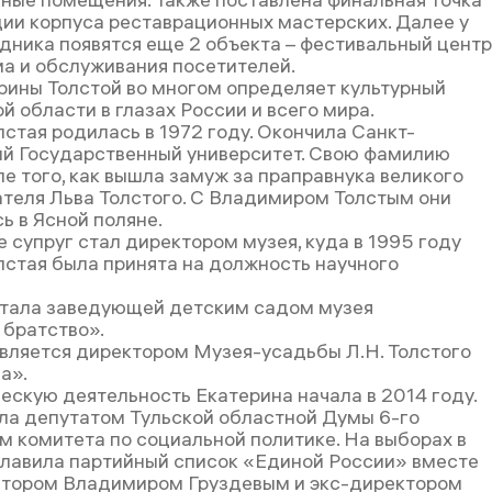
ции корпуса реставрационных мастерских. Далее у
дника появятся еще 2 объекта – фестивальный центр
ма и обслуживания посетителей.
рины Толстой во многом определяет культурный
й области в глазах России и всего мира.
стая родилась в 1972 году. Окончила Санкт-
й Государственный университет. Свою фамилию
е того, как вышла замуж за праправнука великого
ателя Льва Толстого. С Владимиром Толстым они
ь в Ясной поляне.
е супруг стал директором музея, куда в 1995 году
лстая была принята на должность научного
стала заведующей детским садом музея
братство».
является директором Музея-усадьбы Л.Н. Толстого
а».
ескую деятельность Екатерина начала в 2014 году.
ала депутатом Тульской областной Думы 6-го
ом комитета по социальной политике. На выборах в
лавила партийный список «Единой России» вместе
атором Владимиром Груздевым и экс-директором