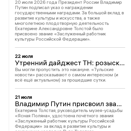
20 июля 2026 года Президент России Владимир
Путин подписал указ о награждении
государственными наградами. За большой вклад в
развитие культуры и искусства, а также
многолетнюю плодотворную деятельность
Екатерине Александровне Толстой было
присвоено звание «Заслуженный работник
культуры Российской Федерации».
22 июля
Утренний дайджест ТН: розыск экс-руководителя «Росспиртпрома», авария в Алексине и количество избирателей в регионе
Вы могли пропустить это накануне. «Тульские
новости» рассказывают о самом интересном (и
всё ещё актуальном) за прошедшие сутки.
21 июля
Владимир Путин присвоил звание заслуженного работника культуры директору «Ясной Поляны»
Екатерина Толстая, руководитель музея-усадьбы
«Ясная Поляна», удостоена почётного звания
«Заслуженный работник культуры Российской
Федерации» за вклад в развитие культуры и