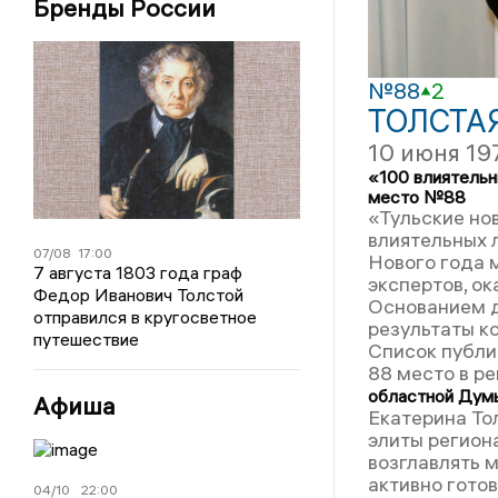
Бренды России
№88
2
ТОЛСТА
10 июня 19
«100 влиятельн
место №88
«Тульские но
влиятельных 
07/08
17:00
Нового года 
7 августа 1803 года граф
экспертов, ок
Федор Иванович Толстой
Основанием д
отправился в кругосветное
результаты к
путешествие
Список публи
88 место в р
областной Думы
Афиша
Екатерина То
элиты регион
возглавлять 
активно гото
04/10
22:00