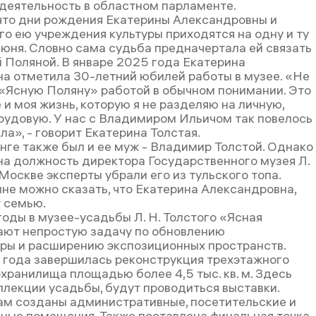
деятельность в областном парламенте.
что дни рождения Екатерины Александровны и
го ею учреждения культуры приходятся на одну и ту
июня. Словно сама судьба предначертала ей связать
й Поляной. В январе 2025 года Екатерина
а отметила 30-летний юбилей работы в музее. «Не
 «Ясную Поляну» работой в обычном понимании. Это
и моя жизнь, которую я не разделяю на личную,
рудовую. У нас с Владимиром Ильичом так повелось
ла», - говорит Екатерина Толстая.
инге также был и ее муж - Владимир Толстой. Однако
на должность директора Государственного музея Л.
 Москве эксперты убрали его из тульского топа.
лне можно сказать, что Екатерина Александровна,
 семью.
годы в музее-усадьбы Л. Н. Толстого «Ясная
ют непростую задачу по обновлению
ры и расширению экспозиционных пространств.
года завершилась реконструкция трехэтажного
хранилища площадью более 4,5 тыс. кв. м. Здесь
ллекции усадьбы, будут проводиться выставки.
там созданы административные, посетительские и
ные помещения. Также поставлена финальная точка