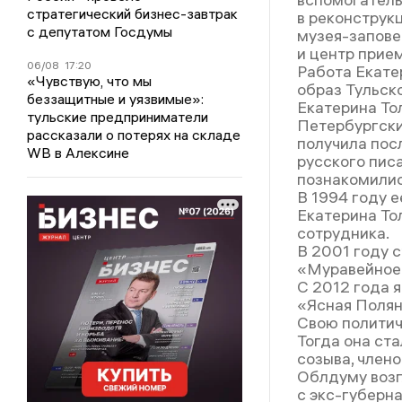
стратегический бизнес-завтрак
в реконструк
с депутатом Госдумы
музея-запове
и центр прие
06/08
17:20
Работа Екате
«Чувствую, что мы
образ Тульско
беззащитные и уязвимые»:
Екатерина Тол
тульские предприниматели
Петербургски
рассказали о потерях на складе
получила посл
WB в Алексине
русского пис
познакомилис
В 1994 году е
Екатерина То
сотрудника.
В 2001 году 
«Муравейное 
С 2012 года 
«Ясная Полян
Свою политич
Тогда она ст
созыва, член
Облдуму возг
с экс-губерн