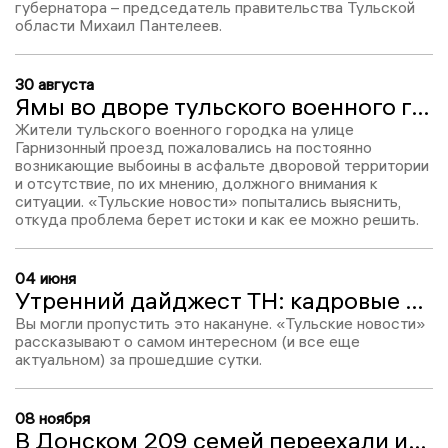
губернатора – председатель правительства Тульской
области Михаил Пантелеев.
30 августа
Ямы во дворе тульского военного городка: кто прав, а кто виноват?
Жители тульского военного городка на улице
Гарнизонный проезд пожаловались на постоянно
возникающие выбоины в асфальте дворовой территории
и отсутствие, по их мнению, должного внимания к
ситуации. «Тульские новости» попытались выяснить,
откуда проблема берет истоки и как ее можно решить.
04 июня
Утренний дайджест ТН: кадровые перестановки в правительстве и итоги полугодовой работы онкоцентра
Вы могли пропустить это накануне. «Тульские новости»
рассказывают о самом интересном (и все еще
актуальном) за прошедшие сутки.
08 ноября
В Донском 209 семей переехали из ветхого жилья