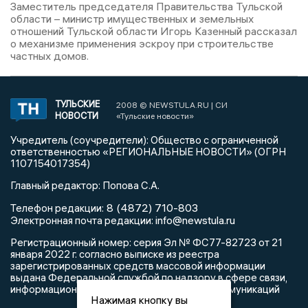
Заместитель председателя Правительства Тульской
области – министр имущественных и земельных
отношений Тульской области Игорь Казенный рассказал
о механизме применения эскроу при строительстве
частных домов.
ТУЛЬСКИЕ
2008 © NEWSTULA.RU | СИ
НОВОСТИ
«Тульские новости»
Учредитель (соучредители): Общество с ограниченной
ответственностью «РЕГИОНАЛЬНЫЕ НОВОСТИ» (ОГРН
1107154017354)
Главный редактор: Попова С.А.
8 (4872) 710-803
Телефон редакции:
info@newstula.ru
Электронная почта редакции:
Регистрационный номер: серия Эл № ФС77-82723 от 21
января 2022 г. согласно выписке из реестра
зарегистрированных средств массовой информации
выдана Федеральной службой по надзору в сфере связи,
информационных технологий и массовых коммуникаций
Нажимая кнопку вы