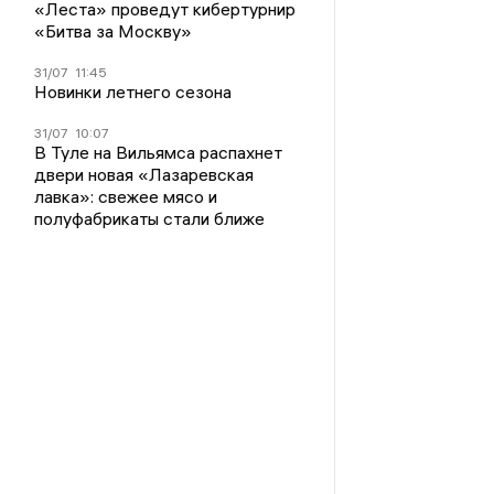
«Леста» проведут кибертурнир
«Битва за Москву»
31/07
11:45
Новинки летнего сезона
31/07
10:07
В Туле на Вильямса распахнет
двери новая «Лазаревская
лавка»: свежее мясо и
полуфабрикаты стали ближе