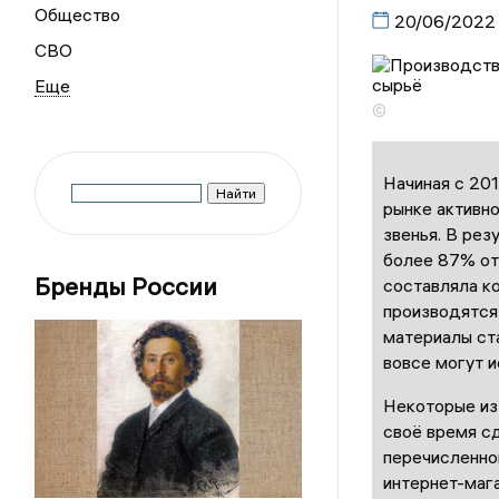
Общество
20/06/2022
СВО
©
Начиная с 201
рынке активн
звенья. В рез
более 87% от
Бренды России
составляла ко
производятся 
материалы ста
вовсе могут и
Некоторые из 
своё время с
перечисленно
интернет-маг