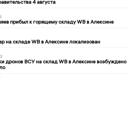
авительства 4 августа
6
яев прибыл к горящему складу WB в Алексине
5
р на складе WB в Алексине локализован
3
ки дронов ВСУ на склад WB в Алексине возбуждено
ло
2