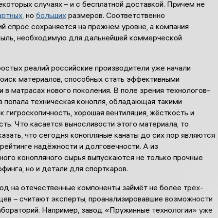
некоторых случаях – и с бесплатной доставкой. Причем не
артных
, но
больших
размеров. Соответственно
й спрос сохраняется на прежнем уровне, а компания
быль, необходимую для дальнейшей коммерческой
ростых реалий российские производители уже начали
поиск материалов, способных стать эффективными
 в матрасах нового поколения. В поле зрения технологов-
в попала техническая конопля, обладающая такими
к гигроскопичность, хорошая вентиляция, жёсткость и
ть. Что касается выносливости этого материала, то
азать, что сегодня конопляные канаты до сих пор являются
рейтинге надёжности и долговечности. А из
ного конопляного сырья выпускаются не только прочные
финга, но и детали для спорткаров.
од на отечественные компоненты займёт не более трёх-
цев – считают эксперты, проанализировавшие возможности
абораторий. Например, завод «Пружинные технологии» уже