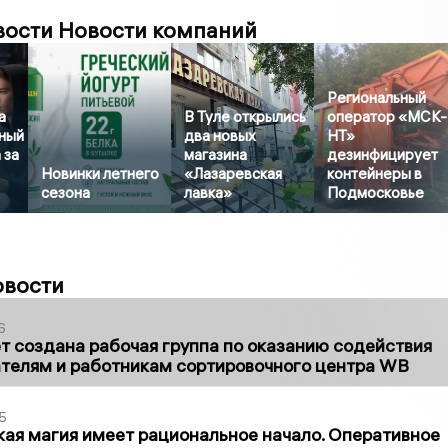
вости Новости компаний
Региональный
а
В Туле открылись
оператор «МСК-
ный
два новых
НТ»
 за
магазина
дезинфицирует
Новинки летнего
«Лазаревская
контейнеры в
сезона
лавка»
Подмосковье
овости
6
т создана рабочая группа по оказанию содействия
телям и работникам сортировочного центра WB
5
кая магия имеет рациональное начало. Оперативное