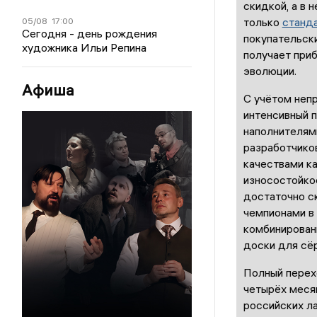
скидкой, а в 
только
станд
05/08
17:00
Сегодня - день рождения
покупательски
художника Ильи Репина
получает при
эволюции.
Афиша
С учётом неп
интенсивный 
наполнителями
разработчико
качествами ка
износостойкос
достаточно ск
чемпионами в 
комбинирован
доски для сёр
Полный перех
четырёх меся
российских л