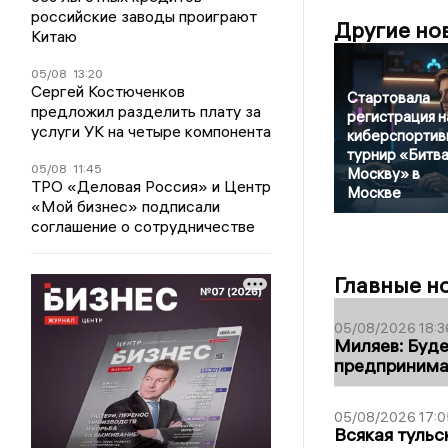
российские заводы проиграют
Другие но
Китаю
05/08
13:20
Сергей Костюченков
Стартовала
предложил разделить плату за
регистрация н
услуги УК на четыре компонента
киберспортив
турнир «Битва
05/08
11:45
Москву» в
ТРО «Деловая Россия» и Центр
Москве
«Мой бизнес» подписали
соглашение о сотрудничестве
Главные н
05/08/2026 18:3
Миляев: Буде
предпринима
05/08/2026 17:0
Всякая тульс