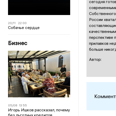
сегодня гото
современными
Собственного
России хватал
20/11
22:00
составляющие
Собачье сердце
качественными
перспективе 
Бизнес
прилавков не
больше никог
Автор:
Коммент
05/08
13:55
Игорь Ишков рассказал, почему
без льготных кредитов