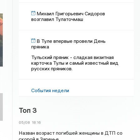
Михаил Григорьевич Сидоров
возглавил Тулаточмаш
В Туле впервые провели День
пряника
Тульский пряник - сладкая визитная
карточка Тулы и самый известный вид
русских пряников.
События недели
Топ 3
05/08
18:16
Назван возраст погибшей женщины в ДТП со
скорой в Заречье