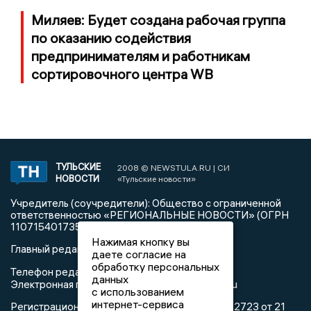
Миляев: Будет создана рабочая группа
по оказанию содействия
предпринимателям и работникам
сортировочного центра WB
ТУЛЬСКИЕ
2008 © NEWSTULA.RU | СИ
НОВОСТИ
«Тульские новости»
Учредитель (соучредители): Общество с ограниченной
ответственностью «РЕГИОНАЛЬНЫЕ НОВОСТИ» (ОГРН
1107154017354)
Нажимая кнопку вы
Главный редактор: Попова С.А.
даете согласие на
обработку персональных
8 (4872) 710-803
Телефон редакции:
данных
info@newstula.ru
Электронная почта редакции:
с использованием
интернет-сервиса
Регистрационный номер: серия Эл № ФС77-82723 от 21