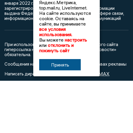
Яндекс.Метрика,
января 2022 г. согласно выписке из реестра
top.mail.ru, LiveInternet.
зарегистрированных средств массовой информации
На сайте используются
выдана Федеральной службой по надзору в сфере связи,
информационных технологий и массовых коммуникаций
cookie. Оставаясь на
сайте, вы принимаете
все условия
использования.
Вы можете
настроить
При использовании любого материала с данного сайта
или
отклонить и
гиперссылка на Сетевое издание «Тульские новости»
покинуть сайт
обязательна.
Сообщения на сером фоне размещены на правах рекламы
Принять
@mazov
MAX
Написать директору в телеграм
или
О холдинге
Вакансии
Реклама
Дежурный по новостям
16+