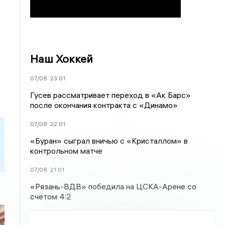
Наш Хоккей
07/08
23:01
Гусев рассматривает переход в «Ак Барс»
после окончания контракта с «Динамо»
07/08
22:01
«Буран» сыграл вничью с «Кристаллом» в
контрольном матче
07/08
21:01
«Рязань-ВДВ» победила на ЦСКА-Арене со
счётом 4:2