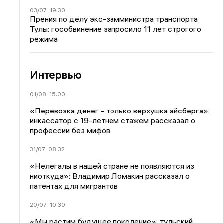
03/07
19:30
Прения по делу экс-замминистра транспорта
Тулы: гособвинение запросило 11 лет строгого
режима
Интервью
01/08
15:00
«Перевозка денег - только верхушка айсберга»:
инкассатор с 19-летнем стажем рассказал о
профессии без мифов
31/07
08:32
«Нелегалы в нашей стране не появляются из
ниоткуда»: Владимир Ломакин рассказал о
патентах для мигрантов
20/07
10:30
«Мы растим будущее поколение»: тульский