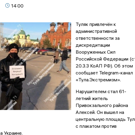
14:00
Туляк привлечён к
административной
ответственности за
дискредитации
Вооруженных Сил
Российской Федерации (ст
20.3.3 КоАП РФ). Об этом
сообщает Telegram-канал
«Тула.Экстремизм».
Нарушителем стал 61-
летний житель
Привокзального района
Алексей. Он вышел на
центральную площадь Ту
с плакатом против
а Украине.