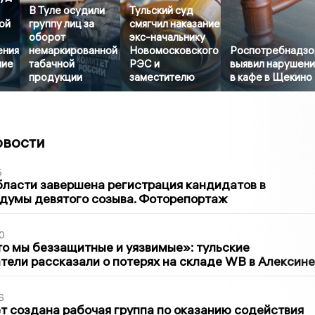
В Туле осудили
Тульский суд
ой
группу лиц за
смягчил наказание
оборот
экс-начальнику
ения
немаркированной
Новомосковского
Роспотребнадзо
ние
табачной
РЭС и
выявил нарушени
продукции
заместителю
в кафе в Щекино
овости
5
бласти завершена регистрация кандидатов в
думы девятого созыва. Фоторепортаж
0
то мы беззащитные и уязвимые»: тульские
ели рассказали о потерях на складе WB в Алексине
6
т создана рабочая группа по оказанию содействия