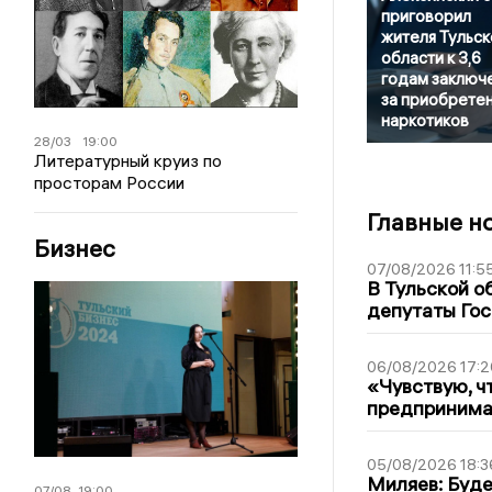
приговорил
жителя Тульск
области к 3,6
годам заключ
за приобрете
наркотиков
28/03
19:00
Литературный круиз по
просторам России
Главные н
Бизнес
07/08/2026 11:5
В Тульской о
депутаты Гос
06/08/2026 17:2
«Чувствую, ч
предпринимат
05/08/2026 18:3
Миляев: Буде
07/08
19:00