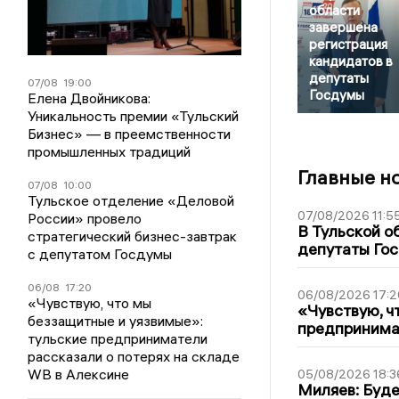
области
завершена
регистрация
кандидатов в
депутаты
07/08
19:00
Госдумы
Елена Двойникова:
Уникальность премии «Тульский
Бизнес» — в преемственности
промышленных традиций
Главные н
07/08
10:00
Тульское отделение «Деловой
07/08/2026 11:5
России» провело
В Тульской о
стратегический бизнес-завтрак
депутаты Гос
с депутатом Госдумы
06/08
17:20
06/08/2026 17:2
«Чувствую, что мы
«Чувствую, ч
беззащитные и уязвимые»:
предпринимат
тульские предприниматели
рассказали о потерях на складе
WB в Алексине
05/08/2026 18:3
Миляев: Буде