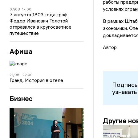
работы предпри
условиях огран
07/08
17:00
7 августа 1803 года граф
Федор Иванович Толстой
В рамках Штаба
отправился в кругосветное
экономики. Оп
путешествие
докладывается 
Автор:
Афиша
21/05
22:00
Гранд. История в отеле
Подписы
узнавать
Бизнес
Другие но
В Тульской