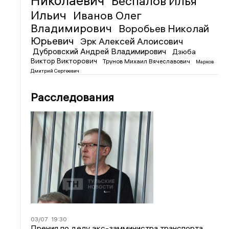
Николаевич
Беспалов Илья
Ильич
Иванов Олег
Владимирович
Воробьев Николай
Юрьевич
Эрк Алексей Алоисович
Дубровский Андрей Владимирович
Дзюба
Виктор Викторович
Трунов Михаил Вячеславович
Марков
Дмитрий Сергеевич
Расследования
03/07
19:30
Прения по делу экс-замминистра транспорта