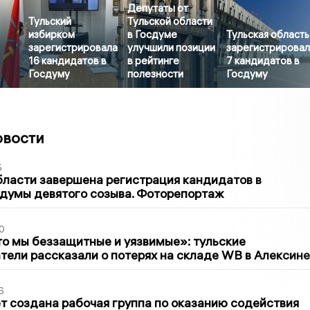
Депутаты от
Тульский
Тульской области
избирком
в Госдуме
Тульская область
зарегистрировала
улучшили позиции
зарегистрирова
16 кандидатов в
в рейтинге
7 кандидатов в
Госдуму
полезности
Госдуму
овости
5
бласти завершена регистрация кандидатов в
думы девятого созыва. Фоторепортаж
0
то мы беззащитные и уязвимые»: тульские
ели рассказали о потерях на складе WB в Алексине
6
т создана рабочая группа по оказанию содействия