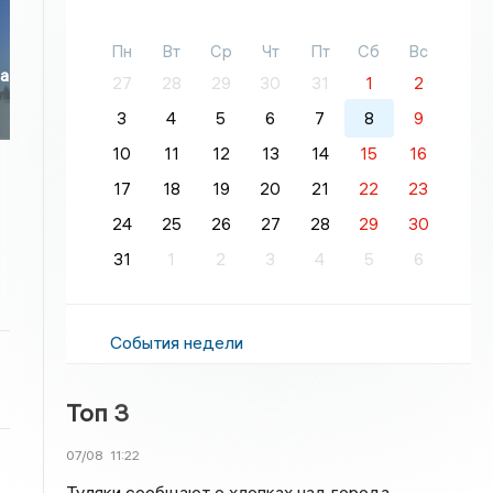
Пн
Вт
Ср
Чт
Пт
Сб
Вс
ла
27
28
29
30
31
1
2
3
4
5
6
7
8
9
10
11
12
13
14
15
16
17
18
19
20
21
22
23
24
25
26
27
28
29
30
31
1
2
3
4
5
6
События недели
Топ 3
07/08
11:22
Туляки сообщают о хлопках над города