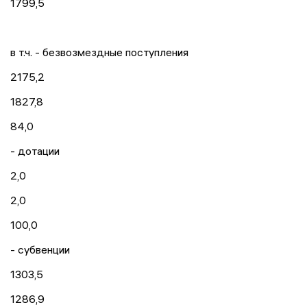
1799,5
в т.ч. - безвозмездные поступления
2175,2
1827,8
84,0
- дотации
2,0
2,0
100,0
- субвенции
1303,5
1286,9