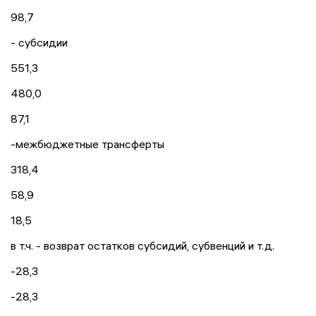
98,7
- субсидии
551,3
480,0
87,1
-межбюджетные трансферты
318,4
58,9
18,5
в т.ч. - возврат остатков субсидий, субвенций и т.д.
-28,3
-28,3