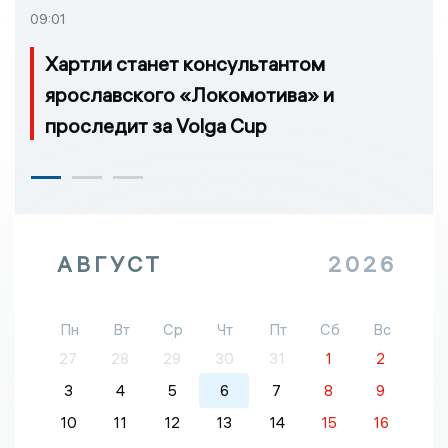
09:01
Хартли станет консультантом
ярославского «Локомотива» и
проследит за Volga Cup
АВГУСТ
2026
Пн
Вт
Ср
Чт
Пт
Сб
Вс
27
28
29
30
31
1
2
3
4
5
6
7
8
9
10
11
12
13
14
15
16