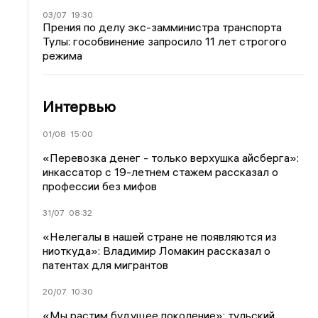
03/07
19:30
Прения по делу экс-замминистра транспорта
Тулы: гособвинение запросило 11 лет строгого
режима
Интервью
01/08
15:00
«Перевозка денег - только верхушка айсберга»:
инкассатор с 19-летнем стажем рассказал о
профессии без мифов
31/07
08:32
«Нелегалы в нашей стране не появляются из
ниоткуда»: Владимир Ломакин рассказал о
патентах для мигрантов
20/07
10:30
«Мы растим будущее поколение»: тульский