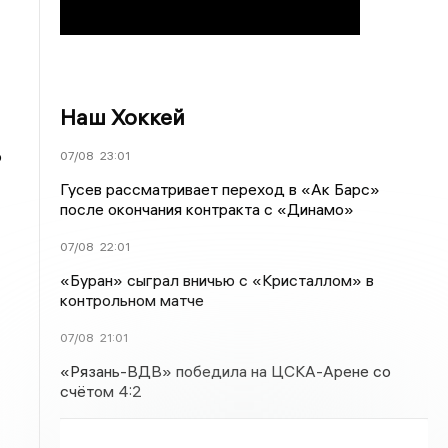
Наш Хоккей
о
07/08
23:01
Гусев рассматривает переход в «Ак Барс»
после окончания контракта с «Динамо»
07/08
22:01
«Буран» сыграл вничью с «Кристаллом» в
контрольном матче
07/08
21:01
«Рязань-ВДВ» победила на ЦСКА-Арене со
счётом 4:2