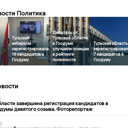
вости Политика
Депутаты от
Тульский
Тульской области
избирком
в Госдуме
Тульская область
зарегистрировала
улучшили позиции
зарегистрирова
16 кандидатов в
в рейтинге
7 кандидатов в
Госдуму
полезности
Госдуму
овости
5
бласти завершена регистрация кандидатов в
думы девятого созыва. Фоторепортаж
0