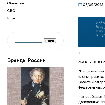
Общество
07/05/2012
СВО
©
Бренды России
она в 12.00 в 
"На церемонию 
члены правите
Совета Федерац
федеральных ор
Как сообщает Р
доверенные лиц