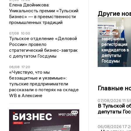
Елена Двойникова:
Уникальность премии «Тульский
Другие но
Бизнес» — в преемственности
промышленных традиций
В Тульской
области
07/08
10:00
Тульское отделение «Деловой
завершена
России» провело
регистрация
стратегический бизнес-завтрак
кандидатов в
депутаты
с депутатом Госдумы
Госдумы
06/08
17:20
«Чувствую, что мы
беззащитные и уязвимые»:
тульские предприниматели
Главные н
рассказали о потерях на складе
WB в Алексине
07/08/2026 11:5
В Тульской о
депутаты Гос
06/08/2026 17:2