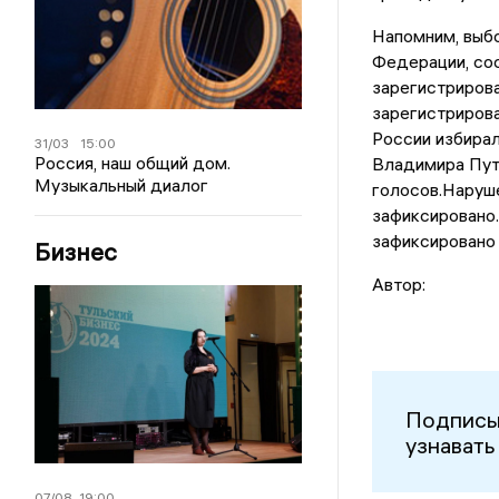
Напомним, выб
Федерации, сос
зарегистриров
зарегистриров
России избирал
31/03
15:00
Россия, наш общий дом.
Владимира Пути
Музыкальный диалог
голосов.Наруше
зафиксировано.
зафиксировано 
Бизнес
Автор:
Подписы
узнавать
07/08
19:00