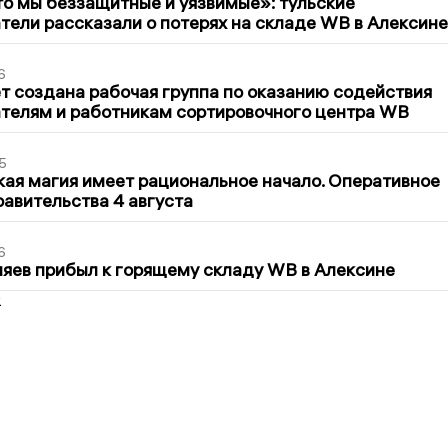
то мы беззащитные и уязвимые»: тульские
ели рассказали о потерях на складе WB в Алексине
6
т создана рабочая группа по оказанию содействия
телям и работникам сортировочного центра WB
5
кая магия имеет рациональное начало. Оперативное
авительства 4 августа
6
яев прибыл к горящему складу WB в Алексине
2