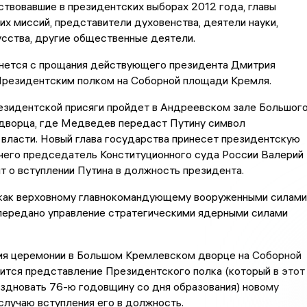
ствовавшие в президентских выборах 2012 года, главы
х миссий, представители духовенства, деятели науки,
усства, другие общественные деятели.
нется с прощания действующего президента Дмитрия
резидентским полком на Соборной площади Кремля.
езидентской присяги пройдет в Андреевском зале Большог
дворца, где Медведев передаст Путину символ
власти. Новый глава государства принесет президентскую
 чего председатель Конституционного суда России Валерий
т о вступлении Путина в должность президента.
 как верховному главнокомандующему вооруженными силами
 передано управление стратегическими ядерными силами
ия церемонии в Большом Кремлевском дворце на Соборной
ится представление Президентского полка (который в этот
здновать 76-ю годовщину со дня образования) новому
случаю вступления его в должность.