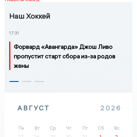
Наш Хоккей
17:31
Форвард «Авангарда» Джош Ливо
пропустит старт сбора из-за родов
жены
АВГУСТ
2026
Пн
Вт
Ср
Чт
Пт
Сб
Вс
27
28
29
30
31
1
2