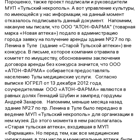
Порошенко, также проект подписали и руководители
МУП «Тульский некрополь». А вот управление культуры,
по имеющейся у нас информации, на данный момент
отказалось подписывать данный документ. Напомним,
накануне мы писали, что ООО "АТОН-ФАРМА" (товарная
марка «Новая аптека») подало в администрацию
города заявку на получение аренды здания №27 по пр.
Ленина в Туле (здание «Старой Тульской аптеки») вне
конкурса. В письме, которое компания отравила в
комитет по имуществу, обоснованием заключения
договора аренды без конкурса значится, что ООО
«АТОН-ФАРМА» собирается предоставлять
населению Тулы медицинские услуги. Согласно
выписке ЮГРЕЛ от 13 декабря 2012 года,
соучредителями ООО «АТОН-ФАРМА» являются в
равных долях Геннадий Шубин и зампред гордумы
Андрей Захаров. Напомним, меньше месяца назад
здание №27 по пр. Ленина в Туле было передано в
ведение МУП «Тульский некрополь» для организации в
нем музея. До этого момента в нем располагалась
«Старая тульская аптека», входившая в МУП
«Фармация». Но перед тем, как все медицинские
учреждения, в том числе и муниципальные аптеки, были