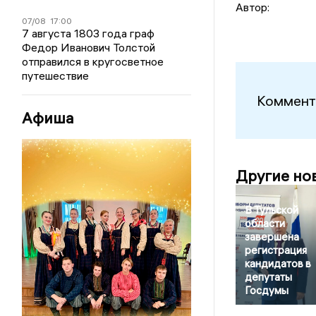
Автор:
07/08
17:00
7 августа 1803 года граф
Федор Иванович Толстой
отправился в кругосветное
путешествие
Коммент
Афиша
Другие но
В Тульской
области
завершена
регистрация
кандидатов в
депутаты
Госдумы