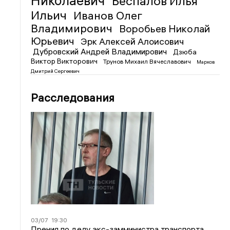
Николаевич
Беспалов Илья
Ильич
Иванов Олег
Владимирович
Воробьев Николай
Юрьевич
Эрк Алексей Алоисович
Дубровский Андрей Владимирович
Дзюба
Виктор Викторович
Трунов Михаил Вячеславович
Марков
Дмитрий Сергеевич
Расследования
03/07
19:30
Прения по делу экс-замминистра транспорта