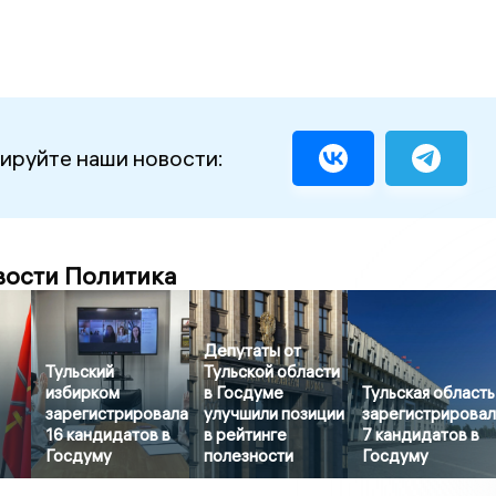
ируйте наши новости:
вости Политика
Депутаты от
Тульский
Тульской области
избирком
в Госдуме
Тульская область
зарегистрировала
улучшили позиции
зарегистрирова
16 кандидатов в
в рейтинге
7 кандидатов в
Госдуму
полезности
Госдуму