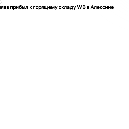
6
яев прибыл к горящему складу WB в Алексине
2