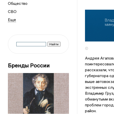
Общество
СВО
©
Андрея Агапов
поинтересовалс
Бренды России
рассказали, чт
губернатора од
выше автовокз
экстренных сл
Владимир Груз
обманутыми вк
проблем город
район.