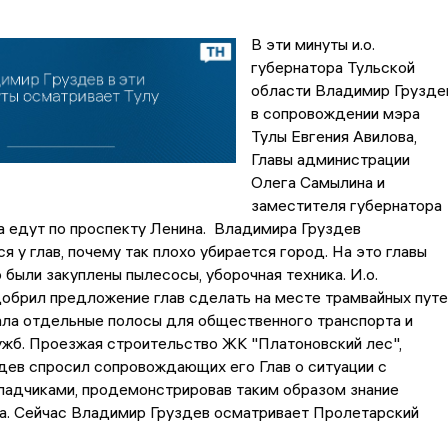
В эти минуты и.о.
губернатора Тульской
области Владимир Грузде
в сопровождении мэра
Тулы Евгения Авилова,
Главы администрации
Олега Самылина и
заместителя губернатора
а едут по проспекту Ленина. Владимира Груздев
я у глав, почему так плохо убирается город. На это главы
о были закуплены пылесосы, уборочная техника. И.о.
обрил предложение глав сделать на месте трамвайных путе
ала отдельные полосы для общественного транспорта и
ужб. Проезжая строительство ЖК "Платоновский лес",
дев спросил сопровождающих его Глав о ситуации с
ладчиками, продемонстрировав таким образом знание
а. Сейчас Владимир Груздев осматривает Пролетарский