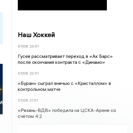
Наш Хоккей
07/08
23:01
Гусев рассматривает переход в «Ак Барс»
после окончания контракта с «Динамо»
07/08
22:01
«Буран» сыграл вничью с «Кристаллом» в
контрольном матче
07/08
21:01
И
«Рязань-ВДВ» победила на ЦСКА-Арене со
счётом 4:2