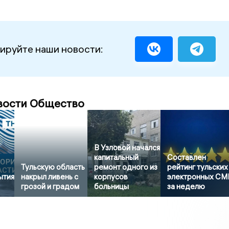
ируйте наши новости:
вости Общество
В Узловой начался
капитальный
Составлен
Тульскую область
ремонт одного из
рейтинг тульских
ытия
накрыл ливень с
корпусов
электронных СМ
грозой и градом
больницы
за неделю