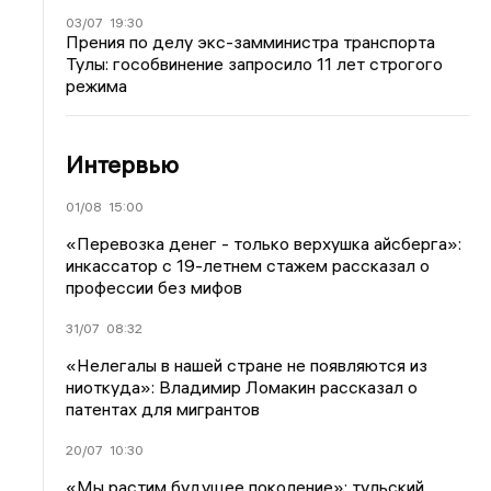
03/07
19:30
Прения по делу экс-замминистра транспорта
Тулы: гособвинение запросило 11 лет строгого
режима
Интервью
01/08
15:00
«Перевозка денег - только верхушка айсберга»:
инкассатор с 19-летнем стажем рассказал о
профессии без мифов
31/07
08:32
«Нелегалы в нашей стране не появляются из
ниоткуда»: Владимир Ломакин рассказал о
патентах для мигрантов
20/07
10:30
«Мы растим будущее поколение»: тульский