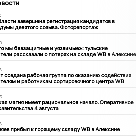
овости
5
бласти завершена регистрация кандидатов в
думы девятого созыва. Фоторепортаж
0
то мы беззащитные и уязвимые»: тульские
ели рассказали о потерях на складе WB в Алексине
6
т создана рабочая группа по оказанию содействия
телям и работникам сортировочного центра WB
5
кая магия имеет рациональное начало. Оперативное
авительства 4 августа
6
яев прибыл к горящему складу WB в Алексине