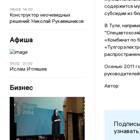
содержится му
08/08
14:00
субсидии из б
Конструктор неочевидных
решений: Николай Рукавишников
В Туле, напри
"Спецавтохозяй
Афиша
«Комбинат по б
«Тулгорэлектро
распространена
05/12
21:00
Осенью 2011 г
Ислам Итляшев
руководителей
Автор:
Бизнес
Подписы
узнавать