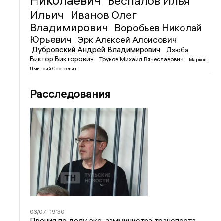
Николаевич
Беспалов Илья
Ильич
Иванов Олег
Владимирович
Воробьев Николай
Юрьевич
Эрк Алексей Алоисович
Дубровский Андрей Владимирович
Дзюба
Виктор Викторович
Трунов Михаил Вячеславович
Марков
Дмитрий Сергеевич
Расследования
03/07
19:30
Прения по делу экс-замминистра транспорта