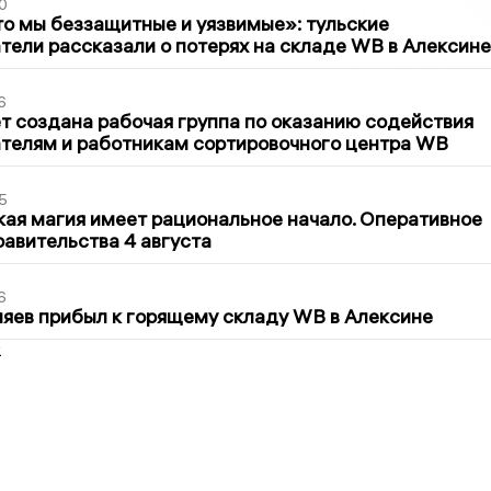
0
то мы беззащитные и уязвимые»: тульские
ели рассказали о потерях на складе WB в Алексине
6
т создана рабочая группа по оказанию содействия
телям и работникам сортировочного центра WB
5
кая магия имеет рациональное начало. Оперативное
авительства 4 августа
6
яев прибыл к горящему складу WB в Алексине
2