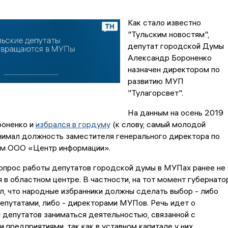
Как стало известно
"Тульским новостям",
депутат городской Думы
Александр Бороненко
назначен директором по
развитию МУП
"Тулагорсвет".
На данным на осень 2019
роненко и
избрался в гордуму
(к слову, самый молодой
анимал должность заместителя генерального директора по
м ООО «Центр информации».
вопрос работы депутатов городской думы в МУПах ранее не
 в областном центре. В частности, на тот момент губернато
л, что народные избранники должны сделать выбор - либо
епутатами, либо - директорами МУПов. Речь идет о
депутатов заниматься деятельностью, связанной с
 предприятиями, так как в уставном капитале у них