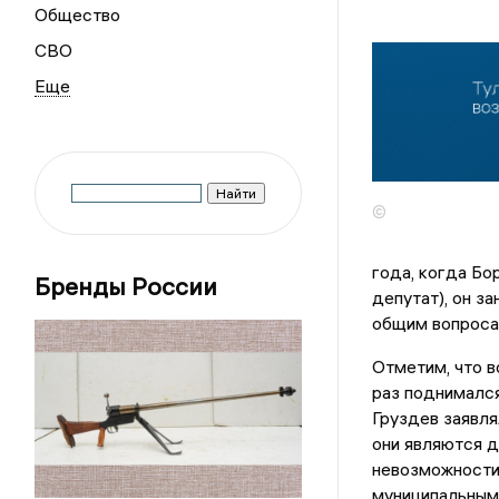
Общество
СВО
©
года, когда Бо
Бренды России
депутат), он з
общим вопроса
Отметим, что 
раз поднимался
Груздев заявля
они являются д
невозможности 
муниципальными