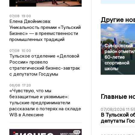
07/08
19:00
Другие но
Елена Двойникова:
Уникальность премии «Тульский
Бизнес» — в преемственности
промышленных традиций
Суворовский
07/08
10:00
район отмети
Тульское отделение «Деловой
60-летие
России» провело
спортивной
стратегический бизнес-завтрак
школы
с депутатом Госдумы
06/08
17:20
«Чувствую, что мы
Главные н
беззащитные и уязвимые»:
тульские предприниматели
рассказали о потерях на складе
07/08/2026 11:5
В Тульской о
WB в Алексине
депутаты Гос