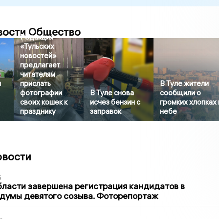
вости Общество
Редакция
«Тульских
новостей»
предлагает
читателям
л
прислать
В Туле жители
фотографии
В Туле снова
сообщили о
своих кошек к
исчез бензин с
громких хлопках 
празднику
заправок
небе
овости
5
бласти завершена регистрация кандидатов в
думы девятого созыва. Фоторепортаж