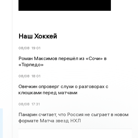
Наш Хоккей
08/08
19:01
Роман Максимов перешёл из «Сочи» в
«Торпедо»
08/08
18:01
Овечкин опроверг слухи о разговорах с
клюшками перед матчами
08/08
17:31
Панарин считает, что Россия не сыграет в новом
формате Матча звезд НХЛ