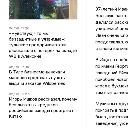
37-летний Иван
Большую часть 
делился расска
уважаемый чело
06/08
17:20
«Чувствую, что мы
Иван очень «под
беззащитные и уязвимые»:
представлял, к
тульские предприниматели
становится ми
рассказали о потерях на складе
WB в Алексине
Выйдя на свобо
по имени Георг
06/08
16:15
В Туле бизнесмены начали
заведений Ейск
массово продавать пункты
приобрел новог
выдачи заказов Wildberries
играл в букмек
там выигранное
05/08
13:55
Игорь Ишков рассказал, почему
Мужчины сдруж
без льготных кредитов
поиграть в под
российские заводы проиграют
Китаю
было достаточн
заведения, уж 