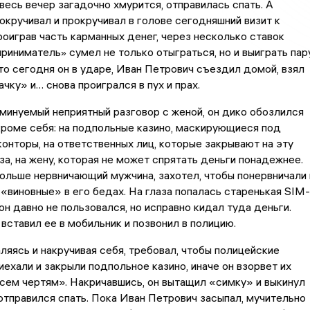
 весь вечер загадочно хмурится, отправилась спать. А
окручивал и прокручивал в голове сегодняшний визит к
оиграв часть карманных денег, через несколько ставок
приниматель
сумел не только отыграться, но и выиграть пар
»
что сегодня он в ударе, Иван Петрович съездил домой, взял
чку» и… снова проигрался в пух и прах.
инуемый неприятный разговор с женой, он дико обозлился
 кроме себя: на подпольные казино, маскирующиеся под
онторы, на ответственных лиц, которые закрывают на эту
за, на жену, которая не может спрятать деньги понадежнее.
ольше нервничающий мужчина, захотел, чтобы понервничали 
 «виновные» в его бедах. На глаза попалась старенькая
SIM-
 он давно не пользовался, но исправно кидал туда деньги.
вставил ее в мобильник и позвонил в полицию.
ляясь и накручивая себя, требовал, чтобы полицейские
ехали и закрыли подпольное казино, иначе он взорвет их
сем чертям». Накричавшись, он вытащил «симку» и выкинул
 отправился спать. Пока Иван Петрович засыпал, мучительно