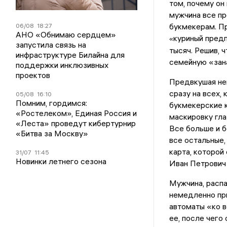
том, почему он
мужчина все пр
букмекерам. Пр
06/08
18:27
АНО «Обнимаю сердцем»
куриный пред
«
запустила связь на
тысяч. Решив, 
инфраструктуре Билайна для
семейную «зана
поддержки инклюзивных
проектов
Предвкушая нем
сразу на всех,
05/08
16:10
Помним, гордимся:
букмекерские к
«Ростелеком», Единая Россия и
маскировку гла
«Леста» проведут кибертурнир
Все больше и б
«Битва за Москву»
все остальные,
карта, которой
31/07
11:45
Новинки летнего сезона
Иван Петрович 
Мужчина, распа
немедленно при
автоматы «ко в
ее, после чего