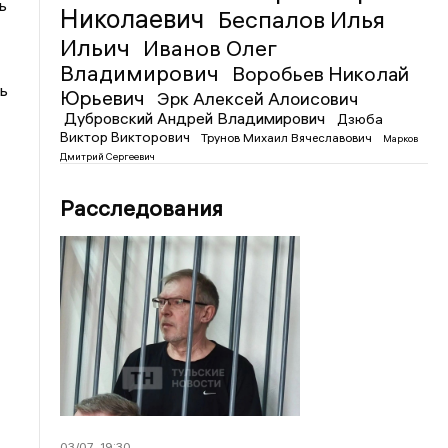
ь
Николаевич
Беспалов Илья
Ильич
Иванов Олег
Владимирович
Воробьев Николай
ь
Юрьевич
Эрк Алексей Алоисович
Дубровский Андрей Владимирович
Дзюба
Виктор Викторович
Трунов Михаил Вячеславович
Марков
Дмитрий Сергеевич
Расследования
03/07
19:30