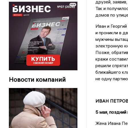
друзей, заявив
Так и получилос
домов по улице
Иван и Георгий
и проникли в д
мужчины вытащи
электронную кни
Позже, обратив
кражи составил
решили спрятат
ближайшего кла
Новости компаний
не одну партию
ИВАН ПЕТРОВ
5 мая, поздний
Жена Ивана Пет