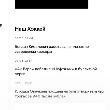
ур
Наш Хоккей
06/08
22:04
Богдан Киселевич рассказал о планах по
завершении карьеры
06/08
21:31
«Ак Барс» победил «Нефтяник» в буллитной
серии
06/08
20:31
Клюшка Овечкина продана на благотворительных
торгах за 940 тысяч рублей