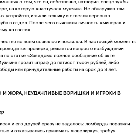
змышляя о том, что он, собственно, натворил, спецслужбы
оре, на которую «настучал» мужчина. Не обнаружив там
ых устройств, изъяли технику и отвезли персонал
уба в отдел. После чего выяснили личность «минера» и
ему «в гости».
честно во всем сознался и покаялся. В настоящий момент п
проводится проверка, решается вопрос о возбуждении
ла по статье «Заведомо ложное сообщение об акте
Мужчине грозит
штраф до пятисот тысяч рублей, либо
ободы или принудительные работы на срок до 3 лет.
Н И ЖОРА, НЕУДАЧЛИВЫЕ ВОРИШКИ И ИГРОКИ В
ер
иса» и его друзей сразу не задалось: ломбарды поразили
тью и отказывались принимать «ювелирку», требуя