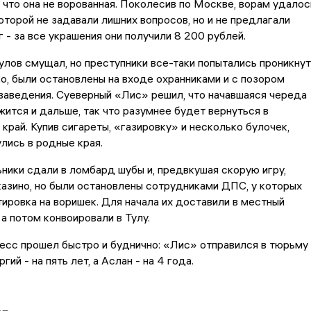
 что она не ворованная. Поколесив по Москве, ворам удалос
которой не задавали лишних вопросов, но и не предлагали
 - за все украшения они получили 8 200 рублей.
улов смущал, но преступники все-таки попытались проникнут
ко, были остановлены на входе охранниками и с позором
заведения. Суеверный «Лис» решил, что начавшаяся череда
ится и дальше, так что разумнее будет вернуться в
край. Купив сигареты, «газировку» и несколько булочек,
лись в родные края.
ники сдали в ломбард шубы и, предвкушая скорую игру,
казино, но были остановлены сотрудниками ДПС, у которых
ировка на воришек. Для начала их доставили в местный
 а потом конвоировали в Тулу.
есс прошел быстро и буднично: «Лис» отправился в тюрьму
ргий - на пять лет, а Аслан - на 4 года.