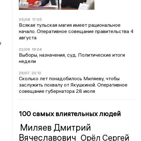
05/08
17:05
Всякая тульская магия имеет рациональное
начало. Оперативное совещание правительства 4
августа
о
02/08
19:04
Выборы, назначения, суд. Политические итоги
недели
29/07
20:10
Сколько лет понадобилось Миляеву, чтобы
заслужить похвалу от Якушкиной. Оперативное
совещание губернатора 28 июля
100 самых влиятельных людей
Миляев Дмитрий
Вячеславович
Орёл Сергей