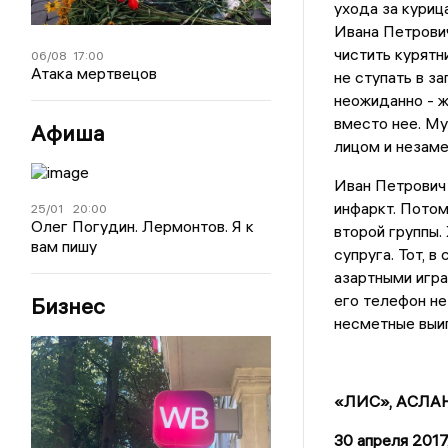
ухода за куриц
Ивана Петрович
чистить курятн
06/08
17:00
Атака мертвецов
не ступать в з
неожиданно - ж
вместо нее. Му
Афиша
лицом и незаме
Иван Петрович 
инфаркт. Потом
25/01
20:00
Олег Погудин. Лермонтов. Я к
второй группы.
вам пишу
супруга. Тот, 
азартными игра
его телефон н
Бизнес
несметные выи
«ЛИС», АСЛА
30 апреля 2017