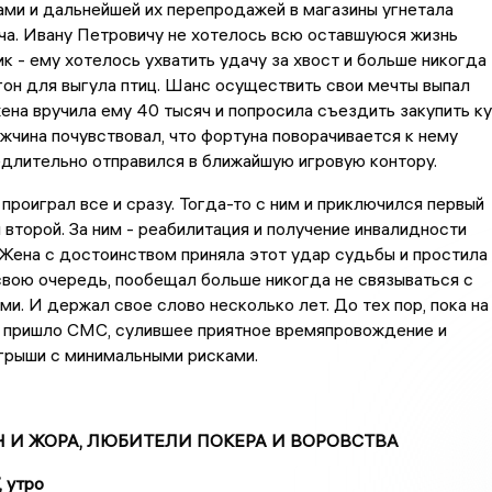
ами и дальнейшей их перепродажей в магазины угнетала
а. Ивану Петровичу не хотелось всю оставшуюся жизнь
ик - ему хотелось ухватить удачу за хвост и больше никогда
агон для выгула птиц. Шанс осуществить свои мечты выпал
ена вручила ему 40 тысяч и попросила съездить закупить к
жчина почувствовал, что фортуна поворачивается к нему
длительно отправился в ближайшую игровую контору.
проиграл все и сразу. Тогда-то с ним и приключился первый
 второй. За ним - реабилитация и получение инвалидности
 Жена с достоинством приняла этот удар судьбы и простила
в свою очередь, пообещал больше никогда не связываться с
ми. И держал свое слово несколько лет. До тех пор, пока на
е пришло СМС, сулившее приятное времяпровождение и
грыши с минимальными рисками.
Н И ЖОРА, ЛЮБИТЕЛИ ПОКЕРА И ВОРОВСТВА
, утро