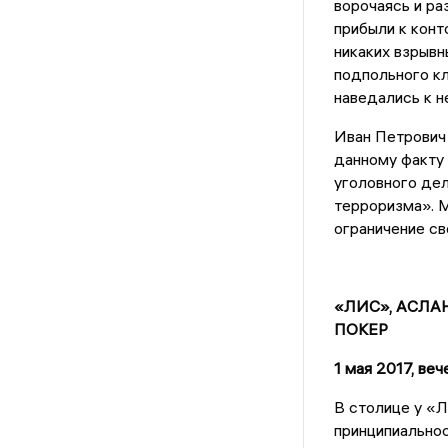
ворочаясь и ра
прибыли к конт
никаких взрывн
подпольного кл
наведались к н
Иван Петрович 
данному факту 
уголовного де
терроризма». 
ограничение св
«
ЛИС», АСЛА
ПОКЕР
1 мая 2017, веч
В столице у «Л
принципиальнос