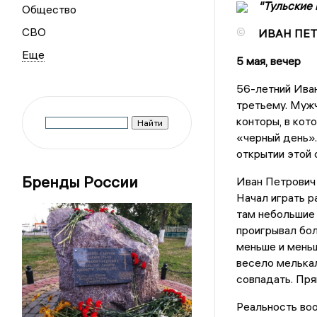
"Тульские 
Общество
СВО
©
ИВАН ПЕ
5 мая, вечер
56-летний Ива
третьему. Мужч
конторы, в кот
«черный день».
открытии этой 
Бренды России
Иван Петрович 
Начал играть р
там небольшие 
проигрывал бол
меньше и меньш
весело мелькал
совпадать. Пря
Реальность во