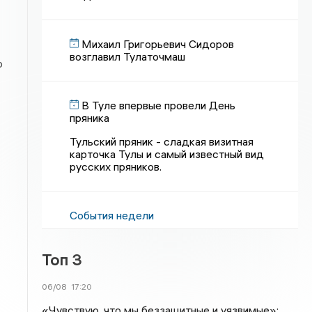
Михаил Григорьевич Сидоров
возглавил Тулаточмаш
р
В Туле впервые провели День
пряника
Тульский пряник - сладкая визитная
карточка Тулы и самый известный вид
русских пряников.
События недели
Топ 3
06/08
17:20
«Чувствую, что мы беззащитные и уязвимые»: