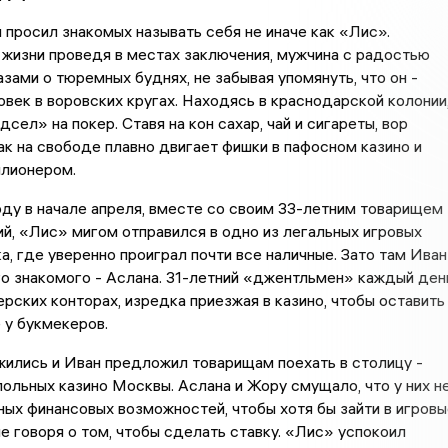
 просил знакомых называть себя не иначе как «Лис».
жизни проведя в местах заключения, мужчина с радостью
зами о тюремных буднях, не забывая упомянуть, что он -
век в воровских кругах. Находясь в краснодарской колонии
сел» на покер. Ставя на кон сахар, чай и сигареты, вор
ак на свободе плавно двигает фишки в пафосном казино и
ллионером.
ду в начале апреля, вместе со своим 33-летним товарищем
ий, «Лис» мигом отправился в одно из легальных игровых
а, где уверенно проиграл почти все наличные. Зато там Иван
о знакомого - Аслана. 31-летний «джентльмен» каждый ден
ерских конторах, изредка приезжая в казино, чтобы оставить
 у букмекеров.
ились и Иван предложил товарищам поехать в столицу -
польных казино Москвы. Аслана и Жору смущало, что у них н
ых финансовых возможностей, чтобы хотя бы зайти в игровы
не говоря о том, чтобы сделать ставку. «Лис» успокоил