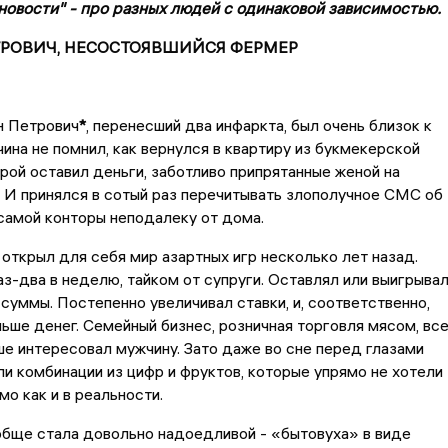
новости" - про разных людей с одинаковой зависимостью.
ТРОВИЧ, НЕСОСТОЯВШИЙСЯ ФЕРМЕР
н Петрович
*
, перенесший два инфаркта, был очень близок к
ина не помнил, как вернулся в квартиру из букмекерской
орой оставил деньги, заботливо припрятанные женой на
 И принялся в сотый раз перечитывать злополучное СМС об
самой конторы неподалеку от дома.
открыл для себя мир азартных игр несколько лет назад.
аз-два в неделю, тайком от супруги. Оставлял или выигрыва
суммы. Постепенно увеличивал ставки, и, соответственно,
ьше денег. Семейный бизнес, розничная торговля мясом, вс
е интересовал мужчину. Зато даже во сне перед глазами
и комбинации из цифр и фруктов, которые упрямо не хотели
мо как и в реальности.
обще стала довольно надоедливой - «бытовуха» в виде