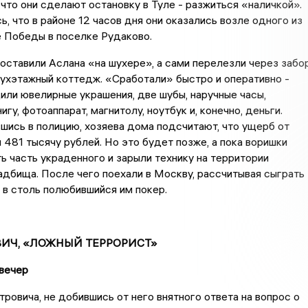
, что они сделают остановку в Туле - разжиться «наличкой».
ь, что в районе 12 часов дня они оказались возле одного из
 Победы в поселке Рудаково.
 оставили Аслана «на шухере», а сами перелезли через забо
вухэтажный коттедж. «Сработали» быстро и оперативно -
ли ювелирные украшения, две шубы, наручные часы,
гу, фотоаппарат, магнитолу, ноутбук и, конечно, деньги.
шись в полицию, хозяева дома подсчитают, что ущерб от
 481 тысячу рублей. Но это будет позже, а пока воришки
ь часть украденного и зарыли технику на территории
дбища. После чего поехали в Москву, рассчитывая сыграть
 в столь полюбившийся им покер.
ИЧ, «ЛОЖНЫЙ ТЕРРОРИСТ»
 вечер
ровича, не добившись от него внятного ответа на вопрос о