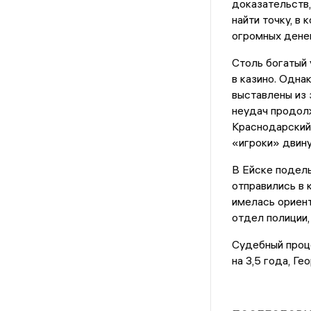
доказательств,
найти точку, в 
огромных денег
Столь богатый 
в казино. Одна
выставлены из 
неудач продолж
Краснодарский 
«игроки» двину
В Ейске подель
отправились в 
имелась ориент
отдел полиции,
Судебный проц
на 3,5 года, Гео