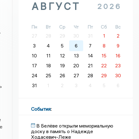
АВГУСТ
2026
Пн
Вт
Ср
Чт
Пт
Сб
Вс
,
27
28
29
30
31
1
2
3
4
5
6
7
8
9
10
11
12
13
14
15
16
17
18
19
20
21
22
23
24
25
26
27
28
29
30
31
1
2
3
4
5
6
ь
События
:
е
В Белёве открыли мемориальную
е
доску в память о Надежде
Ходасевич-Леже