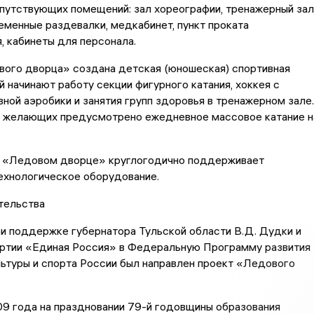
путствующих помещений: зал хореографии, тренажерный зал
еменные раздевалки, медкабинет, пункт проката
, кабинеты для персонала.
вого дворца» создана детская (юношеская) спортивная
й начинают работу секции фигурного катания, хоккея с
вной аэробики и занятия групп здоровья в тренажерном зале.
х желающих предусмотрено ежедневное массовое катание н
 «Ледовом дворце» круглогодично поддерживает
ехнологическое оборудование.
тельства
и поддержке губернатора Тульской области В.Д. Дудки и
артии «Единая Россия» в Федеральную Программу развития
ьтуры и спорта России был направлен проект «Ледового
9 года на праздновании 79-й годовщины образования