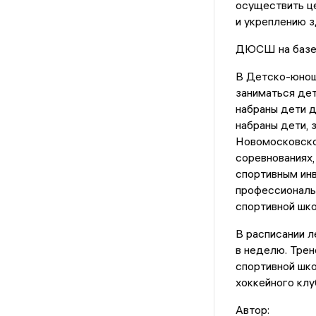
осуществить ц
и укреплению з
ДЮСШ на базе
В Детско-юнош
заниматься дет
набраны дети д
набраны дети, 
Новомосковско
соревнованиях,
спортивным инв
профессиональ
спортивной шко
В расписании 
в неделю. Тре
спортивной шко
хоккейного клу
Автор: