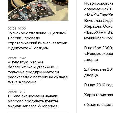
Новомосковска
современной Л
«МХК «ЕвроХим
Вячеслав Дудк
Жерздев. Осно
07/08
10:00
«ЕвроХим». В 
Тульское отделение «Деловой
России» провело
муниципальном
стратегический бизнес-завтрак
В ноябре 2009
с депутатом Госдумы
«Новомосковск
06/08
17:20
дворца.
«Чувствую, что мы
беззащитные и уязвимые»:
27 февраля 201
тульские предприниматели
дворца.
рассказали о потерях на складе
WB в Алексине
В мае 2010 год
06/08
16:15
Характеристик
В Туле бизнесмены начали
массово продавать пункты
общая площадь
выдачи заказов Wildberries