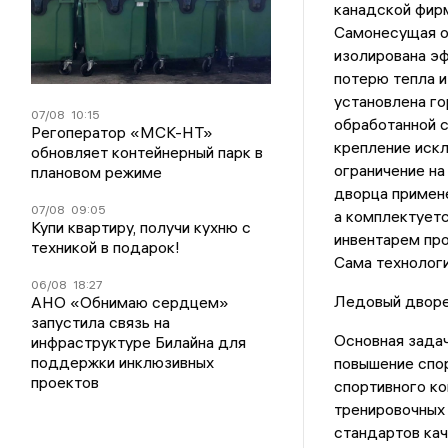
канадской фирм
Самонесущая об
изолирована э
потерю тепла и
установлена го
07/08
10:15
обработанной 
Регоператор «МСК-НТ»
крепление искл
обновляет контейнерный парк в
ограничение на
плановом режиме
дворца примене
07/08
09:05
а комплектует
Купи квартиру, получи кухню с
инвентарем про
техникой в подарок!
Сама технологи
06/08
18:27
Ледовый дворе
АНО «Обнимаю сердцем»
запустила связь на
Основная зада
инфраструктуре Билайна для
поддержки инклюзивных
повышение спор
проектов
спортивного ко
тренировочных 
стандартов кач