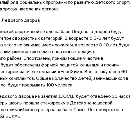
елый ряд социальных программ по развитию детского спорт
доровья населения региона.
 Ледового дворца
еской спортивной школе на базе Ледового дворца будут
и трех возрастных категорий. В возрасте с 5-6 лет будут
о этого не занимавшиеся хоккеем, а возрасте 8-10 лет буду
занимавшиеся хоккеем в спортивных секциях
го района. Спортсмены, принимающие участие в
 будут обеспечены формой, защитой, коньками и прочим
ентарем за счет компании «ЕвроХим». Всего закуплено 60
ных комплектов. Общее количество детей, занимающихся в
ле, будет превышать 100 человек.
ледового дворца на занятия ДЮСШ будет отведено 30 часо
неры школы прошли стажировку в Детско-юношеской
ле олимпийского резерва на базе Санкт-Петербургского
ба «СКА».