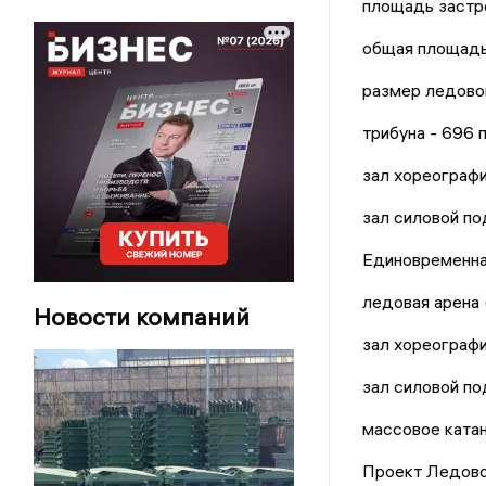
площадь застр
общая площадь
размер ледово
трибуна - 696 
зал хореографи
зал силовой по
Единовременна
ледовая арена 
Новости компаний
зал хореографи
зал силовой по
массовое катан
Проект Ледово