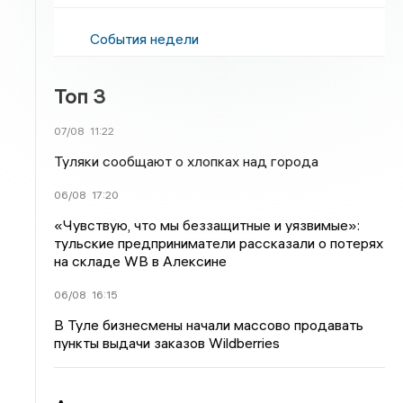
События недели
Топ 3
07/08
11:22
Туляки сообщают о хлопках над города
06/08
17:20
«Чувствую, что мы беззащитные и уязвимые»:
тульские предприниматели рассказали о потерях
на складе WB в Алексине
06/08
16:15
В Туле бизнесмены начали массово продавать
пункты выдачи заказов Wildberries