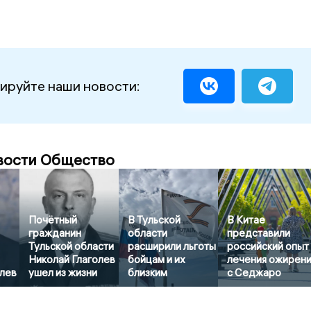
ируйте наши новости:
вости Общество
Почётный
В Тульской
В Китае
гражданин
области
представили
Тульской области
расширили льготы
российский опыт
Николай Глаголев
бойцам и их
лечения ожирен
олев
ушел из жизни
близким
с Седжаро