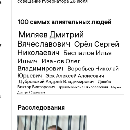
совещание губернатора 28 июля
а
100 самых влиятельных людей
Миляев Дмитрий
Вячеславович
Орёл Сергей
т
Николаевич
Беспалов Илья
Ильич
Иванов Олег
Владимирович
Воробьев Николай
Юрьевич
Эрк Алексей Алоисович
Дубровский Андрей Владимирович
Дзюба
Виктор Викторович
Трунов Михаил Вячеславович
Марков
Дмитрий Сергеевич
в
Расследования