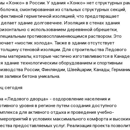
ы «Хонко» в России. У здания «Хонко» нет структурных рам
олочка, смонтированная из стальных структурных секций,
ффективной герметичной изоляцией, что предотвращает
 делает здание долговечнее. Изоляция в стенах здания
ризонтально с использованием деревянной обрешетки,
специальным противовоспламеняющимся раствором. Это
ючает «мостик холода». Также в здании отсутствует
 толщину стеновой изоляции. Для строительства Ледового
ны материалы, которые частично изготавливаются в Канаде
ся здание технологическим оборудованием и спортивным
изводства России, Финляндии, Швейцарии, Канады, Германии
я заливки бетона уникальна.
ц сегодня
ча «Ледового дворца» - оздоровление населения и
тивного уровня в регионе путем создания доступного
мплекса для активного отдыха и проведения учебно-
мероприятий в условиях максимального комфорта и высоки
ества предоставляемых услуг. Реализация проекта позволи