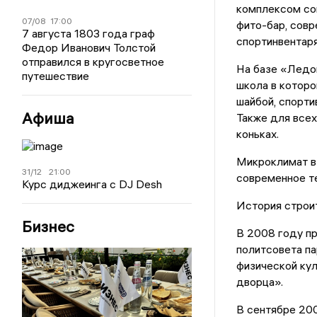
комплексом со
07/08
17:00
фито-бар, совр
7 августа 1803 года граф
спортинвентаря
Федор Иванович Толстой
отправился в кругосветное
На базе «Ледо
путешествие
школа в которо
шайбой, спорти
Афиша
Также для все
коньках.
Микроклимат в
31/12
21:00
современное т
Курс диджеинга с DJ Desh
История строи
Бизнес
В 2008 году пр
политсовета п
физической кул
дворца».
В сентябре 200