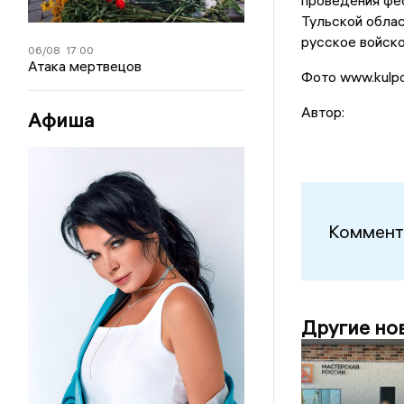
проведения фе
Тульской облас
русское войско
06/08
17:00
Атака мертвецов
Фото www.kulpo
Автор:
Афиша
Коммент
Другие но