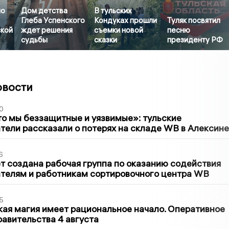
но
Дом детства
В тульских
Глеба Успенского
Кондуках прошли
Туляк посвятил
ской
ждет решения
съемки новой
песню
судьбы
сказки
президенту РФ
овости
0
то мы беззащитные и уязвимые»: тульские
ели рассказали о потерях на складе WB в Алексине
6
т создана рабочая группа по оказанию содействия
телям и работникам сортировочного центра WB
5
кая магия имеет рациональное начало. Оперативное
авительства 4 августа