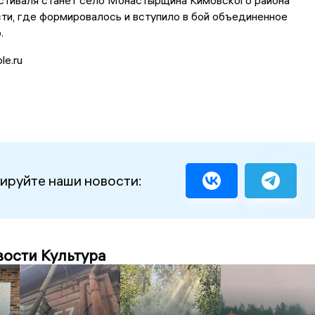
стиваля станет село Монастырщина Кимовского района
ти, где формировалось и вступило в бой объединенное
.
le.ru
ируйте наши новости:
вости Культура