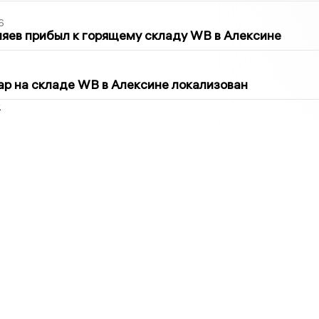
6
яев прибыл к горящему складу WB в Алексине
5
р на складе WB в Алексине локализован
2