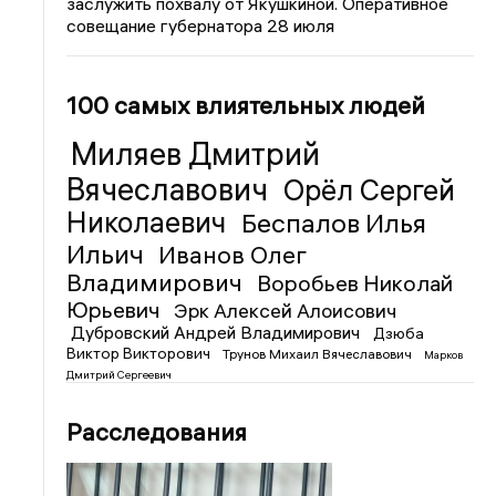
заслужить похвалу от Якушкиной. Оперативное
совещание губернатора 28 июля
100 самых влиятельных людей
Миляев Дмитрий
Вячеславович
Орёл Сергей
Николаевич
Беспалов Илья
Ильич
Иванов Олег
Владимирович
Воробьев Николай
Юрьевич
Эрк Алексей Алоисович
Дубровский Андрей Владимирович
Дзюба
Виктор Викторович
Трунов Михаил Вячеславович
Марков
Дмитрий Сергеевич
Расследования