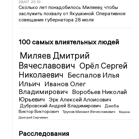
29/07
20:10
Сколько лет понадобилось Миляеву, чтобы
заслужить похвалу от Якушкиной. Оперативное
совещание губернатора 28 июля
100 самых влиятельных людей
Миляев Дмитрий
Вячеславович
Орёл Сергей
Николаевич
Беспалов Илья
Ильич
Иванов Олег
Владимирович
Воробьев Николай
Юрьевич
Эрк Алексей Алоисович
Дубровский Андрей Владимирович
Дзюба
Виктор Викторович
Трунов Михаил Вячеславович
Марков
Дмитрий Сергеевич
Расследования