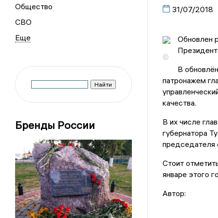
Общество
31/07/2018
СВО
Обновлен р
Президент
©
В обновлён
патронажем гла
управленчески
качества.
В их числе гла
Бренды России
губернатора Т
председателя 
Стоит отметить
январе этого 
Автор: