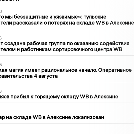
0
то мы беззащитные и уязвимые»: тульские
ели рассказали о потерях на складе WB в Алексине
6
т создана рабочая группа по оказанию содействия
телям и работникам сортировочного центра WB
5
кая магия имеет рациональное начало. Оперативное
авительства 4 августа
6
яев прибыл к горящему складу WB в Алексине
5
р на складе WB в Алексине локализован
2