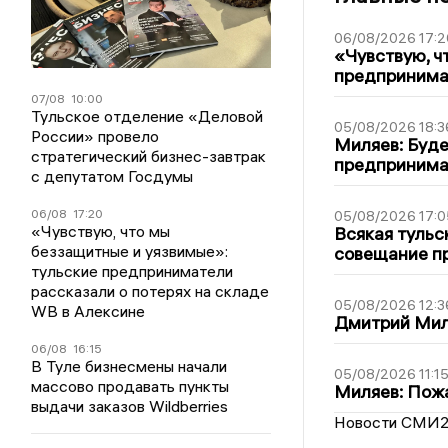
06/08/2026 17:2
«Чувствую, ч
предпринимат
07/08
10:00
Тульское отделение «Деловой
05/08/2026 18:3
России» провело
Миляев: Буде
стратегический бизнес-завтрак
предпринима
с депутатом Госдумы
06/08
17:20
05/08/2026 17:0
«Чувствую, что мы
Всякая тульс
беззащитные и уязвимые»:
совещание пр
тульские предприниматели
рассказали о потерях на складе
05/08/2026 12:3
WB в Алексине
Дмитрий Мил
06/08
16:15
В Туле бизнесмены начали
05/08/2026 11:1
массово продавать пункты
Миляев: Пожа
выдачи заказов Wildberries
Новости СМИ