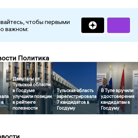
вайтесь, чтобы первыми
 о важном:
вости Политика
Депутаты от
Тульской области
в Госдуме
Тульская область
В Туле вручили
вала
улучшили позиции
зарегистрировала
удостоверения
 в
в рейтинге
7 кандидатов в
кандидатам в
полезности
Госдуму
Госдуму
овости