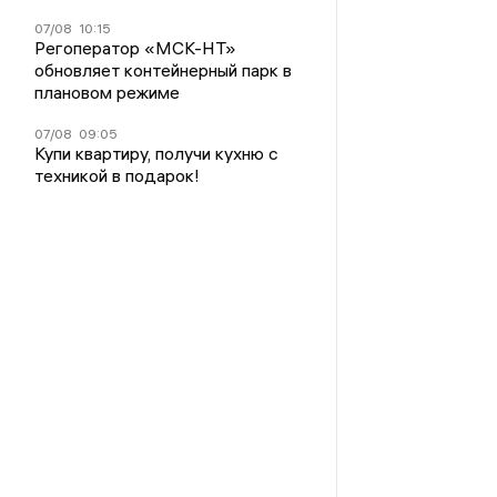
07/08
10:15
Регоператор «МСК-НТ»
обновляет контейнерный парк в
плановом режиме
07/08
09:05
Купи квартиру, получи кухню с
техникой в подарок!