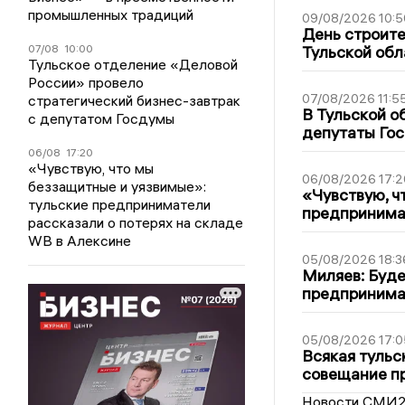
промышленных традиций
09/08/2026 10:5
День строите
07/08
10:00
Тульской обл
Тульское отделение «Деловой
России» провело
07/08/2026 11:5
стратегический бизнес-завтрак
В Тульской о
с депутатом Госдумы
депутаты Гос
06/08
17:20
«Чувствую, что мы
06/08/2026 17:2
беззащитные и уязвимые»:
«Чувствую, ч
тульские предприниматели
предпринимат
рассказали о потерях на складе
WB в Алексине
05/08/2026 18:3
Миляев: Буде
предпринима
05/08/2026 17:0
Всякая тульс
совещание пр
Новости СМИ