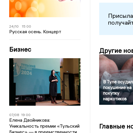
Присыла
получайт
24/10
15:00
Русская осень. Концерт
Бизнес
Другие но
В Туле осудил
покушение на
покупку
наркотиков
07/08
19:00
Елена Двойникова:
Главные н
Уникальность премии «Тульский
Бизнес» — в преемственности