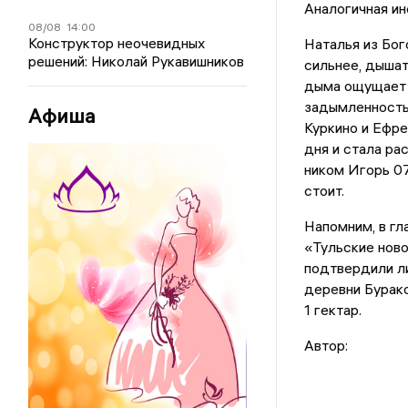
Аналогичная ин
08/08
14:00
Конструктор неочевидных
Наталья из Бог
решений: Николай Рукавишников
сильнее, дышат
дыма ощущает 
задымленность
Афиша
Куркино и Ефре
дня и стала ра
ником Игорь 07
стоит.
Напомним, в г
«Тульские ново
подтвердили ли
деревни Бурако
1 гектар.
Автор: