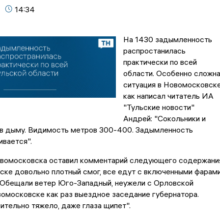
14:34
На 1430 задымленность
распростанилась
практически по всей
области. Особенно сложн
ситуация в Новомосковске
как написал читатель ИА
"Тульские новости"
Андрей: "Сокольники и
в дыму. Видимость метров 300-400. Задымленность
ивается".
овомосковска оставил комментарий следующего содержани
ке довольно плотный смог, все едут с включенными фарами
бещали ветер Юго-Западный, неужели с Орловской
омосковске как раз выездное заседание губернатора.
тельно тяжело, даже глаза щипет".