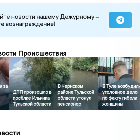
йте новости нашему Дежурному –
е вознаграждение!
вости Происшествия
и за
В Чернском
В Туле возбудил
ДТП произошло в
районе Тульской
уголовное дело
посёлке Ильинка
области утонул
по факту гибели
Тульской области
пенсионер
женщины
овости