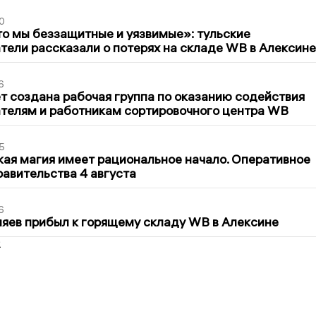
0
то мы беззащитные и уязвимые»: тульские
ели рассказали о потерях на складе WB в Алексине
6
т создана рабочая группа по оказанию содействия
телям и работникам сортировочного центра WB
5
кая магия имеет рациональное начало. Оперативное
авительства 4 августа
6
яев прибыл к горящему складу WB в Алексине
2