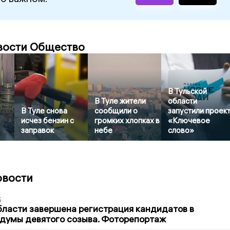
вости Общество
В Тульской
В Туле жители
области
В Туле снова
сообщили о
запустили проек
исчез бензин с
громких хлопках в
«Ключевое
заправок
небе
слово»
овости
5
бласти завершена регистрация кандидатов в
думы девятого созыва. Фоторепортаж