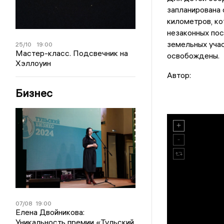
запланирована
километров, к
незаконных пос
земельных учас
25/10
19:00
Мастер-класс. Подсвечник на
освобождены.
Хэллоуин
Автор:
Бизнес
07/08
19:00
Елена Двойникова:
Уникальность премии «Тульский