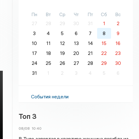
Пн
Вт
Ср
Чт
Пт
Сб
Вс
27
28
29
30
31
1
2
3
4
5
6
7
8
9
10
11
12
13
14
15
16
17
18
19
20
21
22
23
24
25
26
27
28
29
30
31
1
2
3
4
5
6
События недели
Топ 3
08/08
10:40
В Туле запертая в квартире женщина погибла из-