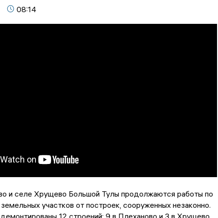
08:14
ово и селе Хрущево Большой Тулы продолжаются работы по
емельных участков от построек, сооруженных незаконно.
демонтированы 12 строений: 9 в Плеханово и 3 в Хрущево.