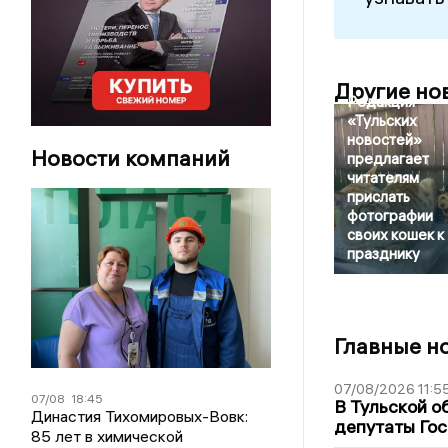
Другие но
Редакция
«Тульских
новостей»
Новости компаний
предлагает
читателям
прислать
фотографии
своих кошек к
празднику
Главные н
07/08/2026 11:5
07/08
18:45
В Тульской о
Династия Тихомировых-Вовк:
депутаты Гос
85 лет в химической