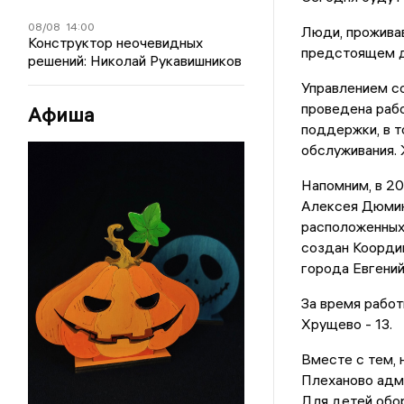
08/08
14:00
Люди, прожива
Конструктор неочевидных
предстоящем д
решений: Николай Рукавишников
Управлением с
проведена раб
Афиша
поддержки, в т
обслуживания. 
Напомним, в 20
Алексея Дюмина
расположенных 
создан Координ
города Евгений
За время работ
Хрущево - 13.
Вместе с тем, 
Плеханово адми
Для детей обо