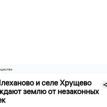
щество
Плеханово и селе Хрущево
ждают землю от незаконных
ек