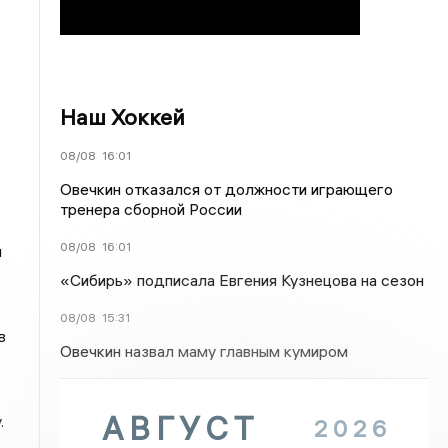
Наш Хоккей
08/08
16:01
Овечкин отказался от должности играющего
тренера сборной России
08/08
16:01
л
«Сибирь» подписала Евгения Кузнецова на сезон
08/08
15:31
в
Овечкин назвал маму главным кумиром
АВГУСТ
.
2026