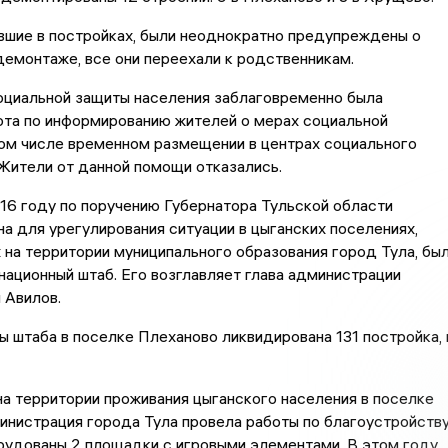
вшие в постройках, были неоднократно предупреждены о
емонтаже, все они переехали к родственникам.
оциальной защиты населения заблаговременно была
ота по информированию жителей о мерах социальной
ом числе временном размещении в центрах социального
Жители от данной помощи отказались.
16 году по поручению Губернатора Тульской области
 для урегулирования ситуации в цыганских поселениях,
на территории муниципального образования город Тула, бы
ационный штаб. Его возглавляет глава администрации
 Авилов.
ы штаба в поселке Плеханово ликвидирована 131 постройка, 
на территории проживания цыганского населения в поселке
нистрация города Тула провела работы по благоустройству
рудованы 2 площадки с игровыми элементами. В этом году