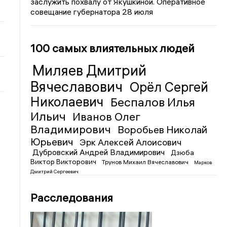
заслужить похвалу от Якушкиной. Оперативное
совещание губернатора 28 июля
100 самых влиятельных людей
Миляев Дмитрий
Вячеславович
Орёл Сергей
Николаевич
Беспалов Илья
Ильич
Иванов Олег
Владимирович
Воробьев Николай
Юрьевич
Эрк Алексей Алоисович
Дубровский Андрей Владимирович
Дзюба
Виктор Викторович
Трунов Михаил Вячеславович
Марков
Дмитрий Сергеевич
Расследования