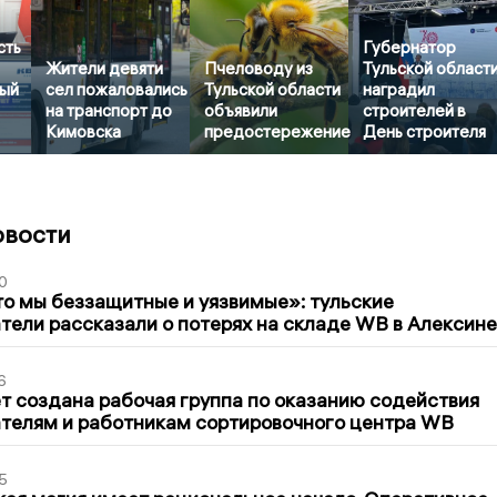
сть
Губернатор
Жители девяти
Пчеловоду из
Тульской област
ый
сел пожаловались
Тульской области
наградил
на транспорт до
объявили
строителей в
Кимовска
предостережение
День строителя
овости
0
то мы беззащитные и уязвимые»: тульские
ели рассказали о потерях на складе WB в Алексине
6
т создана рабочая группа по оказанию содействия
телям и работникам сортировочного центра WB
5