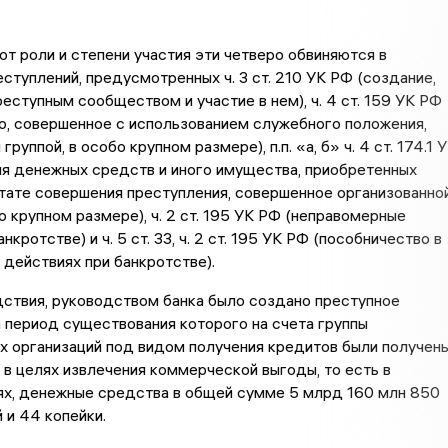
от роли и степени участия эти четверо обвиняются в
ступлений, предусмотренных ч. 3 ст. 210 УК РФ (создание,
еступным сообществом и участие в нем), ч. 4 ст. 159 УК РФ
о, совершенное с использованием служебного положения,
группой, в особо крупном размере), п.п. «а, б» ч. 4 ст. 174.1 
я денежных средств и иного имущества, приобретенных
тате совершения преступления, совершенное организованно
бо крупном размере), ч. 2 ст. 195 УК РФ (неправомерные
нкротстве) и ч. 5 ст. 33, ч. 2 ст. 195 УК РФ (пособничество в
действиях при банкротстве).
ствия, руководством банка было создано преступное
 период существования которого на счета группы
х организаций под видом получения кредитов были получен
 в целях извлечения коммерческой выгоды, то есть в
ях, денежные средства в общей сумме 5 млрд 160 млн 850
 и 44 копейки.