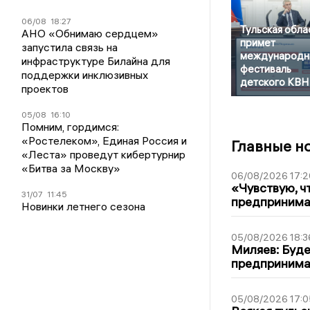
06/08
18:27
Тульская обла
АНО «Обнимаю сердцем»
примет
запустила связь на
международн
инфраструктуре Билайна для
фестиваль
поддержки инклюзивных
детского КВН
проектов
05/08
16:10
Помним, гордимся:
«Ростелеком», Единая Россия и
Главные н
«Леста» проведут кибертурнир
«Битва за Москву»
06/08/2026 17:2
«Чувствую, ч
31/07
11:45
предпринимат
Новинки летнего сезона
05/08/2026 18:3
Миляев: Буде
предпринима
05/08/2026 17:0