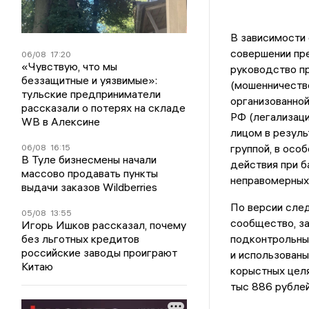
В зависимости 
совершении пре
06/08
17:20
«Чувствую, что мы
руководство пр
беззащитные и уязвимые»:
(мошенничеств
тульские предприниматели
организованной 
рассказали о потерях на складе
РФ (легализаци
WB в Алексине
лицом в резуль
группой, в осо
06/08
16:15
В Туле бизнесмены начали
действия при ба
массово продавать пункты
неправомерных 
выдачи заказов Wildberries
По версии след
05/08
13:55
сообщество, за
Игорь Ишков рассказал, почему
без льготных кредитов
подконтрольны
российские заводы проиграют
и использованы
Китаю
корыстных цел
тыс 886 рублей