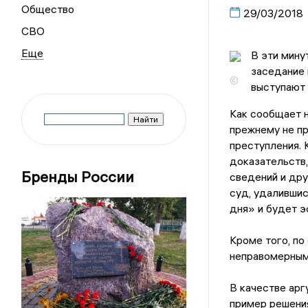
Общество
29/03/2018
СВО
В эти мину
заседание 
©
выступают 
Как сообщает н
прежнему не пр
преступления. 
доказательств,
Бренды России
сведений и дру
суд, удалившис
дня» и будет э
Кроме того, по
неправомерным
В качестве арг
пример решения