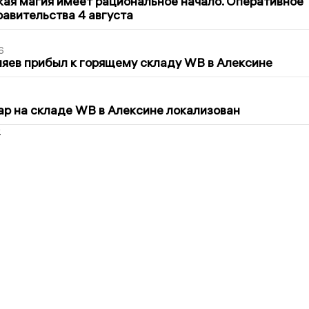
кая магия имеет рациональное начало. Оперативное
авительства 4 августа
6
яев прибыл к горящему складу WB в Алексине
5
р на складе WB в Алексине локализован
2