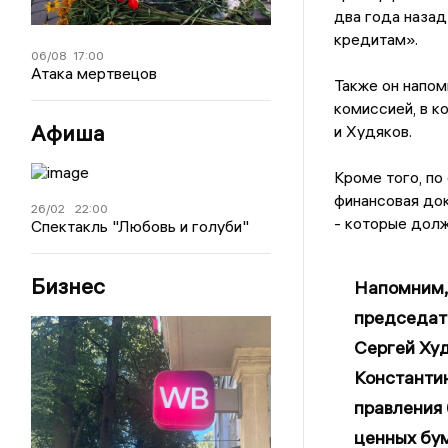
два года наза
кредитам».
06/08
17:00
Атака мертвецов
Также он напом
комиссией, в к
Афиша
и Худяков.
Кроме того, по
финансовая док
26/02
22:00
- которые долж
Спектакль "Любовь и голуби"
Бизнес
Напомним, 
председат
Сергей Худ
Константи
правления 
ценных бу