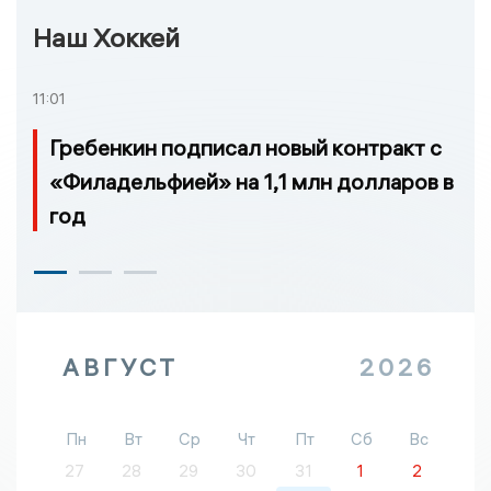
Наш Хоккей
11:01
Гребенкин подписал новый контракт с
«Филадельфией» на 1,1 млн долларов в
год
АВГУСТ
2026
Пн
Вт
Ср
Чт
Пт
Сб
Вс
27
28
29
30
31
1
2