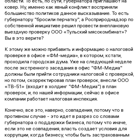
области. То есть, по сути, губернатора приглашают на
ковер. Ну, именно как явный конфликт восприняли
большинство политиков данное высказывание. То есть
губернатору "бросили перчатку", а Росприроднадзор по
собственной инициативе решил провести внеплановую
выездную проверку ООО «Тульский мясокомбинат»?
Вы в это верите?
К этому же можно прибавить и информацию о налоговой
проверке в офисе «ФМ-медиа», в котором, кстати,
проходила городская дума. Уже на следующей неделе
после экстренного заседания в офис "ФМ-Медиа"
должны были прийти сотрудники налоговой с проверкой,
но потом, скорректировав план проверок, внесли ООО
«ТВ-51» (входит в холдинг "ФМ-Медиа") в план
проверок, и, по нашей информации, сейчас в офисе
компании работает налоговая инспекция.
Конечно, все это, наверно, совпадения, потому что в
противном случае - это идет в разрез со словами
губернатора о поддержки бизнеса, потому что иначе,
если это не совпадения, власть создает условия для
коррупции, когда бизнесу, чтобы быть застрахованным