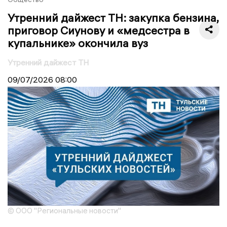
Утренний дайжест ТН: закупка бензина,
приговор Сиунову и «медсестра в
купальнике» окончила вуз
Утренний дайжест ТН
09/07/2026
08:00
© ООО "Региональные новости"