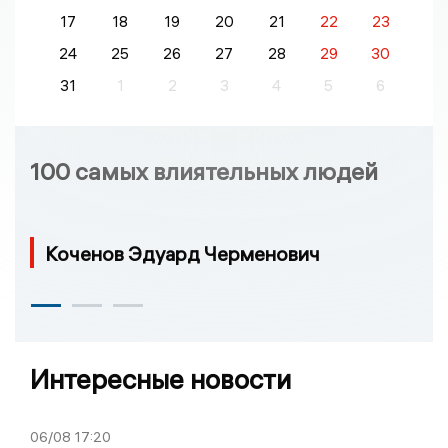
17
18
19
20
21
22
23
24
25
26
27
28
29
30
31
1
2
3
4
5
6
100 самых влиятельных людей
Коченов Эдуард Черменович
Интересные новости
06/08
17:20