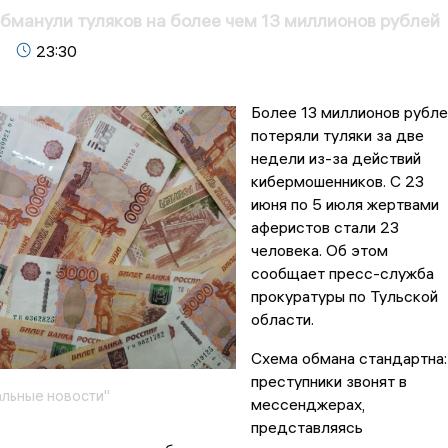
манули туляков на более чем 13 миллионов рублей
23:30
Более 13 миллионов рубле
потеряли туляки за две
недели из-за действий
кибермошенников. С 23
июня по 5 июля жертвами
аферистов стали 23
человека. Об этом
сообщает пресс-служба
прокуратуры по Тульской
области.
Схема обмана стандартна:
преступники звонят в
льные новости"
мессенджерах,
представляясь