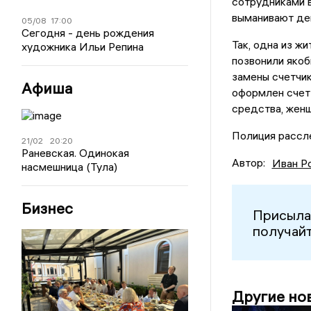
сотрудниками 
выманивают ден
05/08
17:00
Сегодня - день рождения
Так, одна из ж
художника Ильи Репина
позвонили якоб
замены счетчико
Афиша
оформлен счет
средства, женщ
Полиция рассле
21/02
20:20
Раневская. Одинокая
Автор:
Иван Р
насмешница (Тула)
Бизнес
Присыла
получайт
Другие но