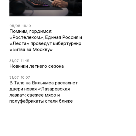
05/08
16:10
Помним, гордимся:
«Ростелеком», Единая Россия и
«Леста» проведут кибертурнир
«Битва за Москву»
31/07
11:45
Новинки летнего сезона
31/07
10:07
В Туле на Вильямса распахнет
двери новая «Лазаревская
лавка»: свежее мясо и
полуфабрикаты стали ближе