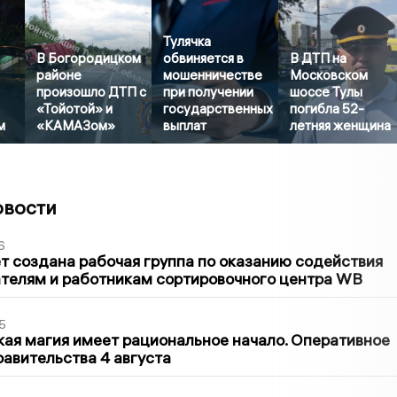
Тулячка
В Богородицком
обвиняется в
В ДТП на
районе
мошенничестве
Московском
произошло ДТП с
при получении
шоссе Тулы
«Тойотой» и
государственных
погибла 52-
м
«КАМАЗом»
выплат
летняя женщина
овости
6
т создана рабочая группа по оказанию содействия
телям и работникам сортировочного центра WB
5
кая магия имеет рациональное начало. Оперативное
авительства 4 августа