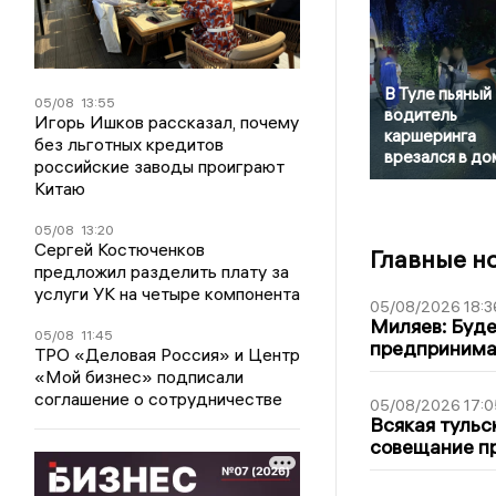
В Туле пьяный
05/08
13:55
водитель
Игорь Ишков рассказал, почему
каршеринга
без льготных кредитов
врезался в до
российские заводы проиграют
Китаю
05/08
13:20
Сергей Костюченков
Главные н
предложил разделить плату за
услуги УК на четыре компонента
05/08/2026 18:3
Миляев: Буде
05/08
11:45
предпринима
ТРО «Деловая Россия» и Центр
«Мой бизнес» подписали
соглашение о сотрудничестве
05/08/2026 17:0
Всякая тульс
совещание пр