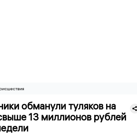
оисшествия
ики обманули туляков на
свыше 13 миллионов рублей
недели