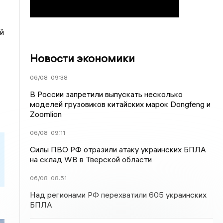
й
Новости экономики
06/08
09:38
В России запретили выпускать несколько
моделей грузовиков китайских марок Dongfeng и
Zoomlion
06/08
09:11
Силы ПВО РФ отразили атаку украинских БПЛА
на склад WB в Тверской области
06/08
08:51
Над регионами РФ перехватили 605 украинских
БПЛА