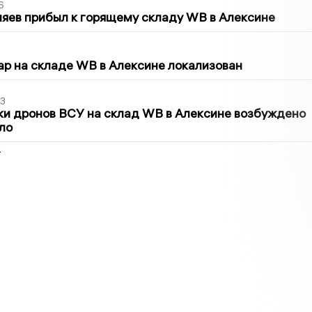
6
яев прибыл к горящему складу WB в Алексине
5
р на складе WB в Алексине локализован
3
ки дронов ВСУ на склад WB в Алексине возбуждено
ло
2