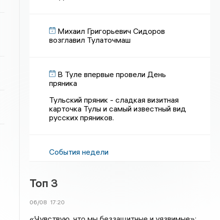
Михаил Григорьевич Сидоров
возглавил Тулаточмаш
В Туле впервые провели День
пряника
Тульский пряник - сладкая визитная
карточка Тулы и самый известный вид
русских пряников.
События недели
Топ 3
06/08
17:20
«Чувствую, что мы беззащитные и уязвимые»: