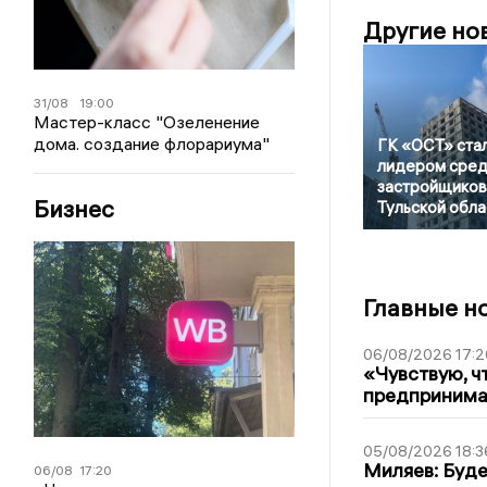
Другие но
31/08
19:00
Мастер-класс "Озеленение
дома. создание флорариума"
ГК «ОСТ» ста
лидером сре
застройщиков
Бизнес
Тульской обла
Главные н
06/08/2026 17:2
«Чувствую, ч
предпринимат
05/08/2026 18:3
Миляев: Буде
06/08
17:20