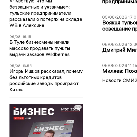
«Чувствую, что мы
предпринима
беззащитные и уязвимые»:
тульские предприниматели
05/08/2026 17:0
рассказали о потерях на складе
Всякая тульс
WB в Алексине
совещание пр
06/08
16:15
В Туле бизнесмены начали
05/08/2026 12:3
массово продавать пункты
Дмитрий Мил
выдачи заказов Wildberries
05/08/2026 11:1
05/08
13:55
Миляев: Пожа
Игорь Ишков рассказал, почему
без льготных кредитов
Новости СМИ
российские заводы проиграют
Китаю