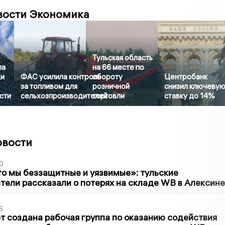
вости Экономика
Тульская область
ла
на 66 месте по
ди
ФАС усилила контроль
обороту
Центробанк
за топливом для
розничной
снизил ключеву
сти
сельхозпроизводителей
торговли
ставку до 14%
овости
0
то мы беззащитные и уязвимые»: тульские
ели рассказали о потерях на складе WB в Алексине
6
т создана рабочая группа по оказанию содействия