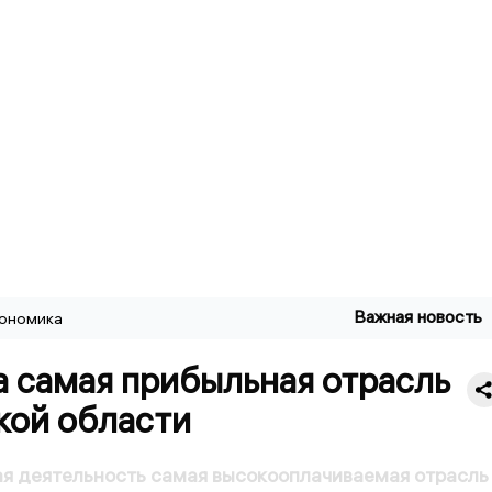
Важная новость
ономика
а самая прибыльная отрасль
кой области
ая деятельность самая высокооплачиваемая отрасль