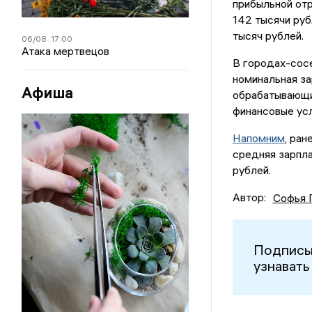
прибыльной отр
142 тысячи руб
тысяч рублей.
06/08
17:00
Атака мертвецов
В городах-сосе
номинальная за
Афиша
обрабатывающих
финансовые усл
Напомним
, ран
средняя зарпла
рублей.
Автор:
Софья 
Подписы
узнавать