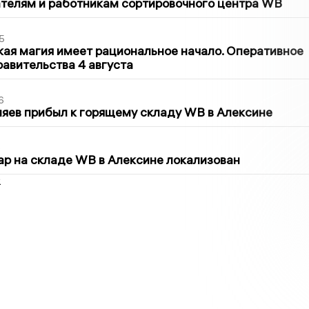
телям и работникам сортировочного центра WB
5
кая магия имеет рациональное начало. Оперативное
авительства 4 августа
6
яев прибыл к горящему складу WB в Алексине
5
р на складе WB в Алексине локализован
2