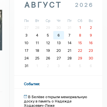
АВГУСТ
2026
Пн
Вт
Ср
Чт
Пт
Сб
Вс
27
28
29
30
31
1
2
3
4
5
6
7
8
9
ю
10
11
12
13
14
15
16
17
18
19
20
21
22
23
24
25
26
27
28
29
30
31
1
2
3
4
5
6
События
:
В Белёве открыли мемориальную
доску в память о Надежде
Ходасевич-Леже