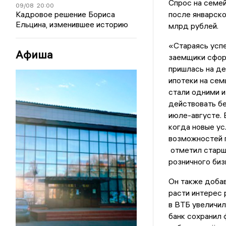
Спрос на семей
09/08
20:00
Кадровое решение Бориса
после январско
Ельцина, изменившее историю
млрд рублей.
«Стараясь успе
Афиша
заемщики сфор
пришлась на де
ипотеки на сем
стали одними и
действовать бе
июле-августе.
когда новые ус
возможностей 
отметил старш
розничного биз
Он также добав
расти интерес 
в ВТБ увеличил
банк сохранил 