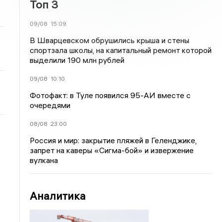
Топ 3
09/08
15:09
В Шварцевском обрушились крыша и стены
спортзала школы, на капитальный ремонт которой
выделили 190 млн рублей
09/08
10:10
Фотофакт: в Туле появился 95-АИ вместе с
очередями
08/08
23:00
Россия и мир: закрытие пляжей в Геленджике,
запрет на каверы «Сигма-бой» и извержение
вулкана
Аналитика