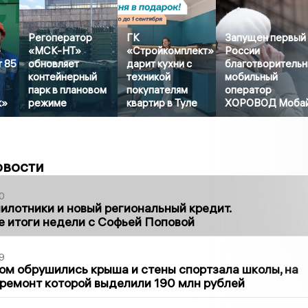
Регоператор
ГК
Запущен первый
-
«МСК-НТ»
«Стройкомплект»
России
т 85
обновляет
дарит кухни с
благотворитель
контейнерный
техникой
мобильный
парк в плановом
покупателям
оператор
к»
режиме
квартир в Туле
ХОРОВОД Моба
овости
0
илотники и новый региональный кредит.
 итоги недели с Софьей Поповой
9
м обрушились крыша и стены спортзала школы, на
ремонт которой выделили 190 млн рублей