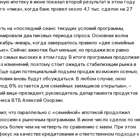
ную ипотеку в июне показал второй результат в этом году
го «пика», когда банк провел около 4,1 тыс. сделок на 27
ть на «последний сеанс текущих условий программы,
мировали два пиковых периода спроса. Основная волна
кабрь-январь, когда завершалось правило «две семейные
ью». Сейчас ажиотаж был меньше, но продажи все равно
з самых высоких в этом году. В итоге программа продолжае
з изменений, поэтому стоит ожидать стабилизации рынка в
 Еще один потенциальный подъем продаж возможен осенью,
ловия вновь будут обсуждаться. В любом случае, окно
под 6% остается для семейных заемщиков открытым», –
ий вице-президент, руководитель департамента продуктов
неса ВТБ Алексей Охорзин.
ил, что параллельно с «семейной» ипотекой продолжил
россиян к рыночным программам. В июне число сделок по н
ось более чем на четверть по сравнению с маем. При этом
фокус на качестве кредитования и ответственном подходе к