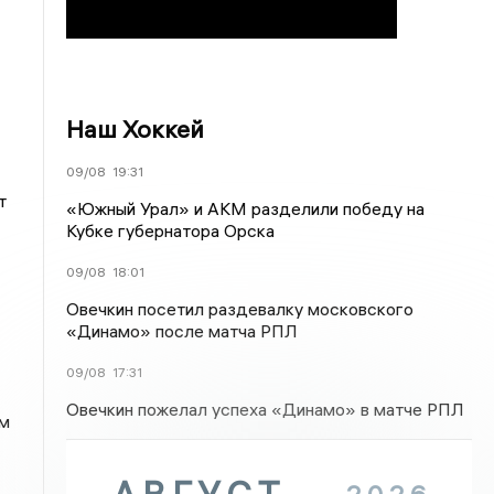
Наш Хоккей
09/08
19:31
т
«Южный Урал» и АКМ разделили победу на
Кубке губернатора Орска
09/08
18:01
Овечкин посетил раздевалку московского
«Динамо» после матча РПЛ
09/08
17:31
Овечкин пожелал успеха «Динамо» в матче РПЛ
им