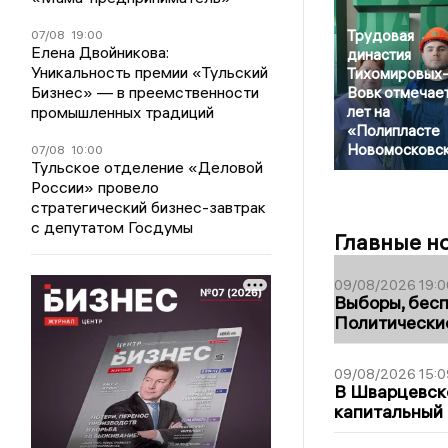
Трудовая
07/08
19:00
Елена Двойникова:
династия
Уникальность премии «Тульский
Тихомировых
Бизнес» — в преемственности
Вовк отмечае
промышленных традиций
лет на
«Полипласте
Новомосковс
07/08
10:00
Тульское отделение «Деловой
России» провело
стратегический бизнес-завтрак
с депутатом Госдумы
Главные н
09/08/2026 19:0
Выборы, бесп
Политические
09/08/2026 15:0
В Шварцевско
капитальный 