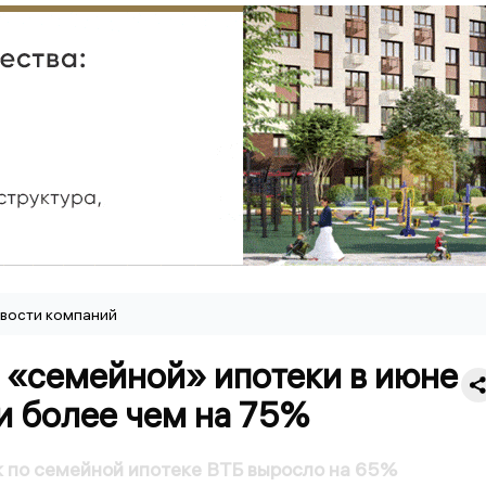
вости компаний
 «семейной» ипотеки в июне
и более чем на 75%
 по семейной ипотеке ВТБ выросло на 65%