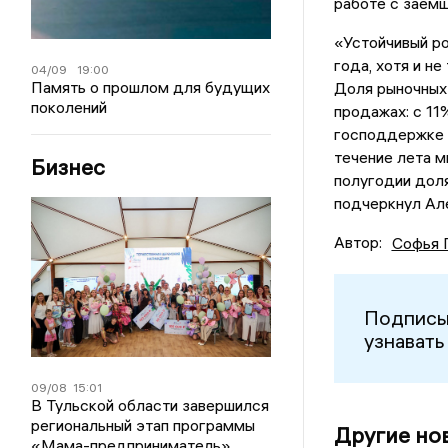
работе с заём
«Устойчивый ро
года, хотя и н
04/09
19:00
Память о прошлом для будущих
Доля рыночных 
поколений
продажах: с 11
господдержке 
течение лета м
Бизнес
полугодии дол
подчеркнул Ал
Автор:
Софья 
Подписы
узнавать
09/08
15:01
В Тульской области завершился
региональный этап программы
Другие но
«Мама-предприниматель»