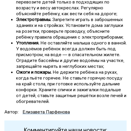
перевозите детей только в подходящих по
возрасту и весу автокреслах. Регулярно
объясняйте ребёнку, как вести себя на дороге;
Электротравмы.
Запретите играть в заброшенных
зданиях и на стройках. Установите дома заглушки
на розетки, проверьте проводку, объясните
ребёнку правила обращения с электроприборами;
Утопления.
Не оставляйте малыша одного в ванной.
У водоёмов ребёнок всегда должен быть под
присмотром, на воде — в спасательном жилете.
Оградите бассейны и другие водоёмы на участке,
запрещайте нырять в неглубоких местах;
Ожоги и пожары.
Не держите ребёнка на руках,
когда пьёте горячее. Не ставьте горячую посуду
на край стола, при готовке используйте дальние
конфорки. Храните спички и зажигалки подальше
от детей, ставьте защитные решётки возле печей и
обогревателей.
Автор:
Елизавета Парфенова
Комментируйте наши новости: