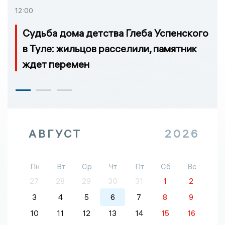
12:00
Судьба дома детства Глеба Успенского
в Туле: жильцов расселили, памятник
ждет перемен
АВГУСТ
2026
Пн
Вт
Ср
Чт
Пт
Сб
Вс
27
28
29
30
31
1
2
3
4
5
6
7
8
9
10
11
12
13
14
15
16