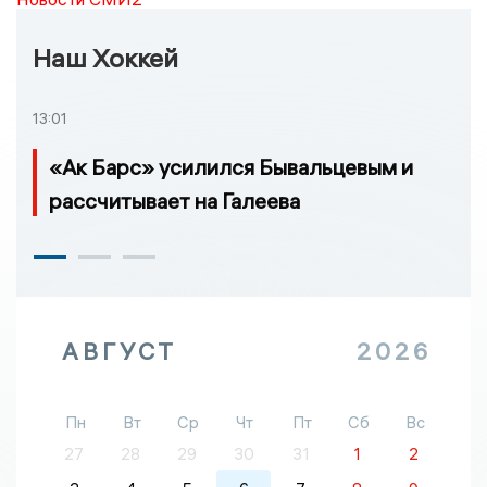
Наш Хоккей
13:01
«Ак Барс» усилился Бывальцевым и
рассчитывает на Галеева
АВГУСТ
2026
Пн
Вт
Ср
Чт
Пт
Сб
Вс
27
28
29
30
31
1
2