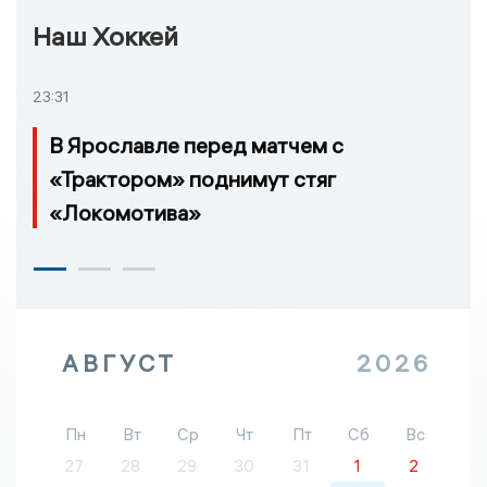
Наш Хоккей
23:31
В Ярославле перед матчем с
«Трактором» поднимут стяг
«Локомотива»
АВГУСТ
2026
Пн
Вт
Ср
Чт
Пт
Сб
Вс
27
28
29
30
31
1
2