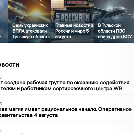
Семь украинских
Главные новости в
В Тульской
БПЛА атаковали
России и мире 5
области ПВО
в
Тульскую область
августа
сбила дрон ВСУ
овости
6
т создана рабочая группа по оказанию содействия
телям и работникам сортировочного центра WB
5
кая магия имеет рациональное начало. Оперативное
авительства 4 августа
6