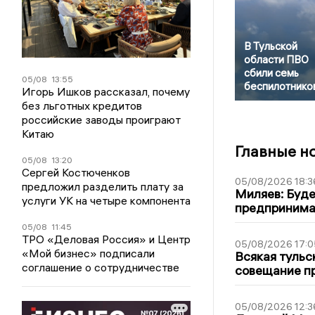
В Тульской
области ПВО
сбили семь
05/08
13:55
беспилотнико
Игорь Ишков рассказал, почему
без льготных кредитов
российские заводы проиграют
Китаю
Главные н
05/08
13:20
Сергей Костюченков
05/08/2026 18:3
предложил разделить плату за
Миляев: Буде
услуги УК на четыре компонента
предпринима
05/08
11:45
ТРО «Деловая Россия» и Центр
05/08/2026 17:0
«Мой бизнес» подписали
Всякая тульс
соглашение о сотрудничестве
совещание пр
05/08/2026 12:3