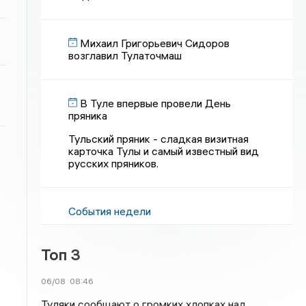
Михаил Григорьевич Сидоров
возглавил Тулаточмаш
В Туле впервые провели День
пряника
Тульский пряник - сладкая визитная
карточка Тулы и самый известный вид
русских пряников.
События недели
Топ 3
06/08
08:46
Туляки сообщают о громких хлопках над