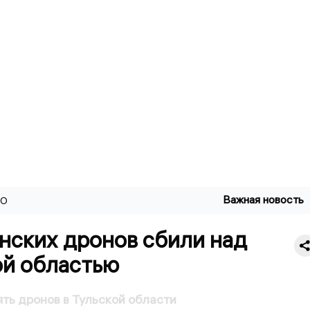
Важная новость
ВО
нских дронов сбили над
ой областью
ть дронов в Тульской области