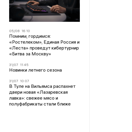
05/08
16:10
Помним, гордимся:
«Ростелеком», Единая Россия и
«Леста» проведут кибертурнир
«Битва за Москву»
31/07
11:45
Новинки летнего сезона
31/07
10:07
В Туле на Вильямса распахнет
двери новая «Лазаревская
лавка»: свежее мясо и
полуфабрикаты стали ближе