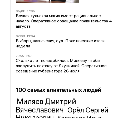
05/08
17:05
Всякая тульская магия имеет рациональное
начало. Оперативное совещание правительства 4
августа
02/08
19:04
Выборы, назначения, суд. Политические итоги
недели
29/07
20:10
Сколько лет понадобилось Миляеву, чтобы
заслужить похвалу от Якушкиной. Оперативное
совещание губернатора 28 июля
100 самых влиятельных людей
Миляев Дмитрий
Вячеславович
Орёл Сергей
Николаевич
Беспалов Илья