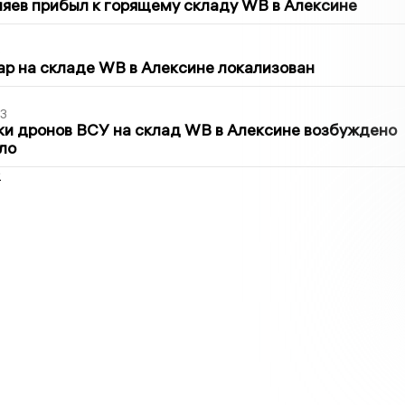
яев прибыл к горящему складу WB в Алексине
5
р на складе WB в Алексине локализован
3
ки дронов ВСУ на склад WB в Алексине возбуждено
ло
2