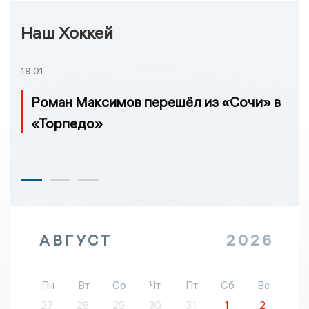
Наш Хоккей
19:01
Роман Максимов перешёл из «Сочи» в
«Торпедо»
АВГУСТ
2026
Пн
Вт
Ср
Чт
Пт
Сб
Вс
27
28
29
30
31
1
2