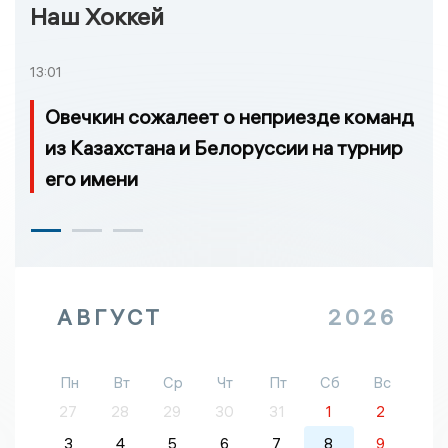
Наш Хоккей
13:01
Овечкин сожалеет о неприезде команд
из Казахстана и Белоруссии на турнир
его имени
АВГУСТ
2026
Пн
Вт
Ср
Чт
Пт
Сб
Вс
27
28
29
30
31
1
2
3
4
5
6
7
8
9